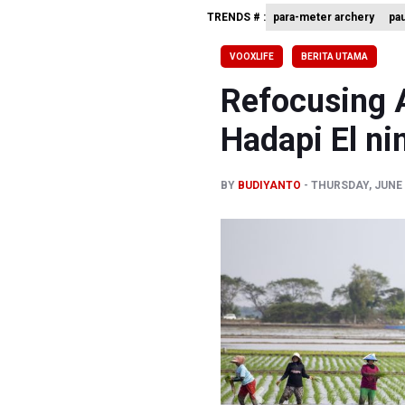
TRENDS # :
para-meter archery
pa
BPIP: Sat
BNPB Min
VOOXLIFE
BERITA UTAMA
Kemensos
Refocusing 
Hadapi El ni
BY
BUDIYANTO
THURSDAY, JUNE 
Previous