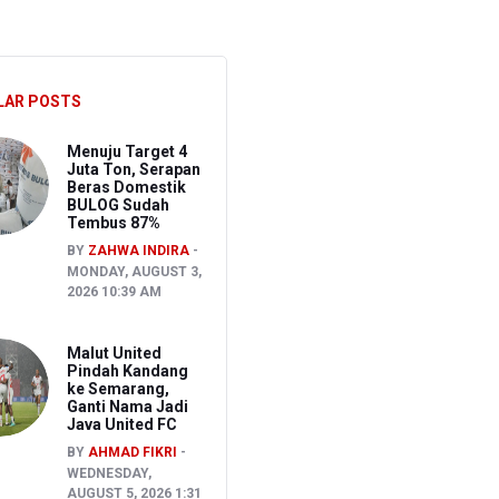
hkan Pembakaran Lahan untuk Membuka Kebun Warga
LAR POSTS
027
Menuju Target 4
Juta Ton, Serapan
Beras Domestik
BULOG Sudah
Tembus 87%
BY
ZAHWA INDIRA
MONDAY, AUGUST 3,
2026 10:39 AM
Malut United
Pindah Kandang
ke Semarang,
Ganti Nama Jadi
Java United FC
BY
AHMAD FIKRI
WEDNESDAY,
AUGUST 5, 2026 1:31