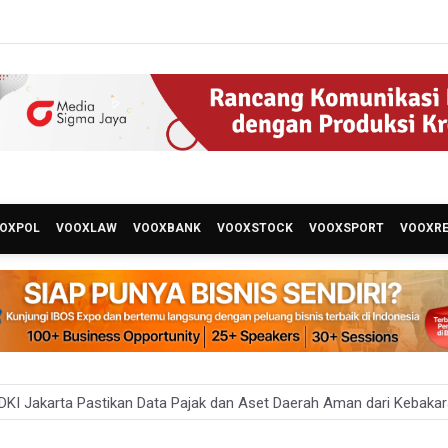
OXPOL
VOOXLAW
VOOXBANK
VOOXSTOCK
VOOXSPORT
VOOXR
KI Jakarta Pastikan Data Pajak dan Aset Daerah Aman dari Kebaka
an Ekonomi 5,3 Persen Belum Cukup Dongkrak Optimisme Pasar, Ek