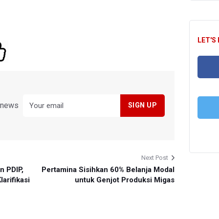
LET'S
FA
y news
T
Next Post
n PDIP,
Pertamina Sisihkan 60% Belanja Modal
arifikasi
untuk Genjot Produksi Migas