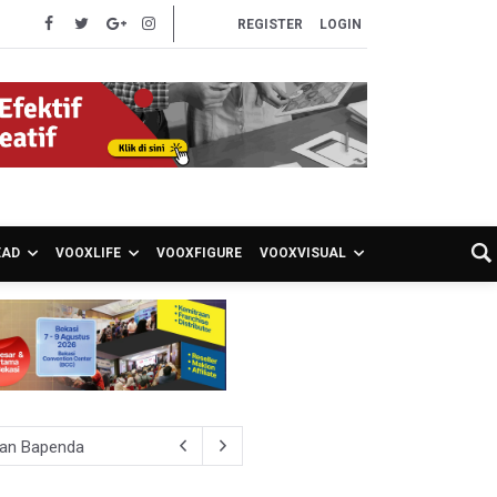
REGISTER
LOGIN
EAD
VOOXLIFE
VOOXFIGURE
VOOXVISUAL
ran Bapenda
onom Sebut Investor Masih Selektif