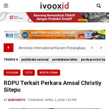
Amnesty International Kecam Penangkapan Dua Warganet at
BGN Beri Batas Waktu SPPG Kantongi SLHS Paling Lamb
TRENDS # :
paskibraka nasional
pembakaran lahan
perda provinsi kalim
Pemprov DKI Jakarta Pastikan Data Pajak dan Aset Dae
VOOXLAW
FOTO
BERITA UTAMA
Pertumbuhan Ekonomi 5,3 Persen Belum Cukup Dongkrak 
RDPU Terkait Perkara Amsal Christiy
Anggota DPR Desak Polisi Usut Tuntas Temuan Ratusan S
Sitepu
BY
BUDIYANTO
THURSDAY, APRIL 2, 2026 1:45 PM