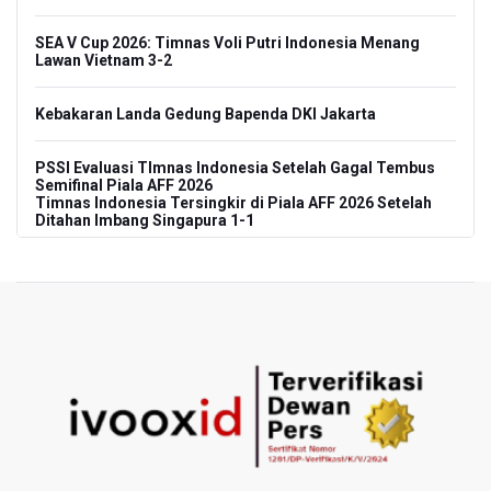
SEA V Cup 2026: Timnas Voli Putri Indonesia Menang
Lawan Vietnam 3-2
Kebakaran Landa Gedung Bapenda DKI Jakarta
PSSI Evaluasi TImnas Indonesia Setelah Gagal Tembus
Semifinal Piala AFF 2026
Timnas Indonesia Tersingkir di Piala AFF 2026 Setelah
Ditahan Imbang Singapura 1-1
Pemerintah Matangkan Rencana Pembaruan Buku Ajar
Nasional
Pendakian Gunung Gede Pangrango Ditutup karena
Kebakaran Alun-alun Suryakancana
Menkomdigi Sebut Kehadiran AI Factory Perkuat Posisi
Indonesia
Perumnas Bangun Hunian Bersubsidi dengan Konsep