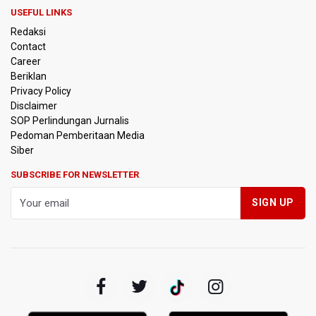
TOD di Kemayoran
USEFUL LINKS
Redaksi
Bank Indonesia Sebut Cadangan Devisa Akhir Juli
Contact
Sebesar 145,3 Miliar Dolar AS
Career
Beriklan
Penjelasan Kemenkes: Pasien BPJS Kesehatan Viral
Privacy Policy
Tunggu 8 Jam karena HCU RSCM Terbatas
Disclaimer
SOP Perlindungan Jurnalis
Pedoman Pemberitaan Media
Terkait Temuan 995 Pucuk Senjata, Yayasan Sekolah: Tak
Ada Ekskul Menembak
Siber
SUBSCRIBE FOR NEWSLETTER
KPK Terima Permintaan Kejaksaan Agung Periksa Febrie
Adriansyah
Kementerian ESDM Kaji Pengembangan PLTS Sepanjang
Jalan Tol Trans-Jawa
BRIN Kembangkan Teknologi Modifikasi Cuaca hingga
Desalinasi Air Laut Menghadapi Ancaman El Nino
KPK Minta Bambang Rudijanto Tanoesoedibjo Kooperatif,
Sudah Tiga Kali Absen Pemeriksaan