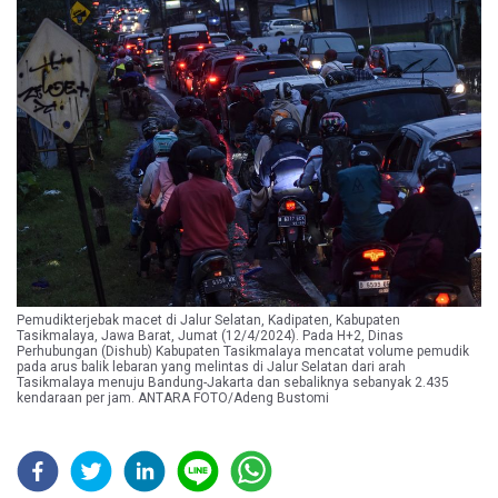
Pemudikterjebak macet di Jalur Selatan, Kadipaten, Kabupaten
Tasikmalaya, Jawa Barat, Jumat (12/4/2024). Pada H+2, Dinas
Perhubungan (Dishub) Kabupaten Tasikmalaya mencatat volume pemudik
pada arus balik lebaran yang melintas di Jalur Selatan dari arah
Tasikmalaya menuju Bandung-Jakarta dan sebaliknya sebanyak 2.435
kendaraan per jam. ANTARA FOTO/Adeng Bustomi