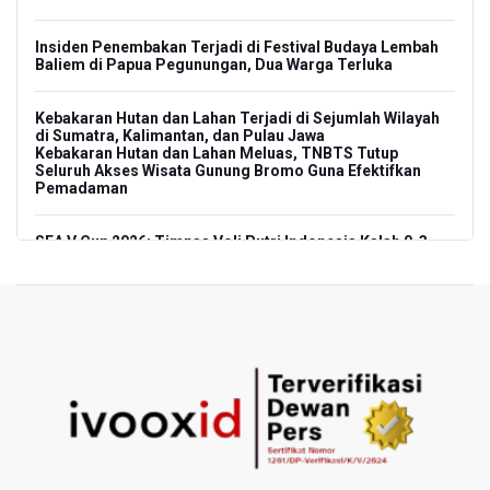
Insiden Penembakan Terjadi di Festival Budaya Lembah
Baliem di Papua Pegunungan, Dua Warga Terluka
Kebakaran Hutan dan Lahan Terjadi di Sejumlah Wilayah
di Sumatra, Kalimantan, dan Pulau Jawa
Kebakaran Hutan dan Lahan Meluas, TNBTS Tutup
Seluruh Akses Wisata Gunung Bromo Guna Efektifkan
Pemadaman
SEA V Cup 2026: Timnas Voli Putri Indonesia Kalah 0-3
Lawan Thailand
Xabi Alonso Sebut Dukungan Penggemar Chelsea
Menakjubkan di GBK, Menang Lawan AC Milan 3-0
Pakar: Pengungkapan TPPU Eks Jampidsus Febrie
Adriansyah Harus Buktikan Pidana Asal
Tim 9 Kejagung Periksa Febrie Adransayah sebagai
Tersangka dan Saksi Terkait Kasus TPPU