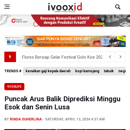
Kemkomdigi Targetkan Reaktivasi IGRS Rampung 2026
Anggota DPR Minta Rencana Kenaikan Gaji Kepala Daerah
TRENDS # :
kenaikan gaji kepala daerah
kopi kamojang
tabuik
negeri
BGN Wajibkan Ompreng MBG Cantumkan Batas Waktu Ko
VOOXLIFE
BEI Catat Pertumbuhan Investor Saham Capai 10,05 Juta
Puncak Arus Balik Diprediksi Minggu
Flores Bersiap Gelar Festival Golo Koe 2026, Promosikan
Esok dan Senin Lusa
BY
RINDA SUHERLINA
SATURDAY, APRIL 13, 2024 4:37 AM