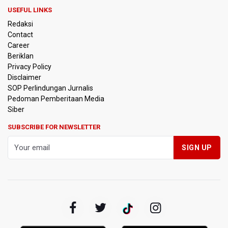
USEFUL LINKS
BPIP: Satu Siswa Sekolah Rakyat Jadi Calon Paskibraka
Redaksi
Nasional
Contact
Career
Kemarau Panjang, BNPB Minta Kalbar Tinjau Perda Bakar
Beriklan
Lahan
Privacy Policy
Disclaimer
Kemensos Targetkan 150 Ribu Siswa Masuk Program
SOP Perlindungan Jurnalis
Sekolah Rakyat Tahun 2027
Pedoman Pemberitaan Media
Siber
Pemprov DKI Jakarta Pastikan Data Pajak dan Aset
Daerah Aman dari Kebakaran Bapenda
SUBSCRIBE FOR NEWSLETTER
Pertumbuhan Ekonomi 5,3 Persen Belum Cukup
Dongkrak Optimisme Pasar, Ekonom Sebut Investor
Masih Selektif
Anggota DPR Desak Polisi Usut Tuntas Temuan Ratusan
Senjata di Sekolah Swasta Jakarta Selatan
Amnesty International Kecam Penangkapan Dua
Warganet atas Konten Pidato Presiden, Nilai
Kriminalisasi Kritik Persempit Ruang Sipil