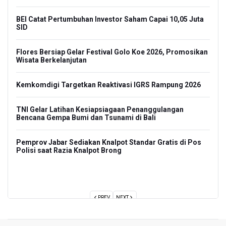
Lawa
BEI Catat Pertumbuhan Investor Saham Capai 10,05 Juta
SID
Xabi
Mena
Flores Bersiap Gelar Festival Golo Koe 2026, Promosikan
Wisata Berkelanjutan
Paka
Adri
Kemkomdigi Targetkan Reaktivasi IGRS Rampung 2026
Tim 
Ters
garan
TNI Gelar Latihan Kesiapsiagaan Penanggulangan
Bencana Gempa Bumi dan Tsunami di Bali
BPIP
Nasi
Pemprov Jabar Sediakan Knalpot Standar Gratis di Pos
Polisi saat Razia Knalpot Brong
Kema
Laha
PREV
NEXT