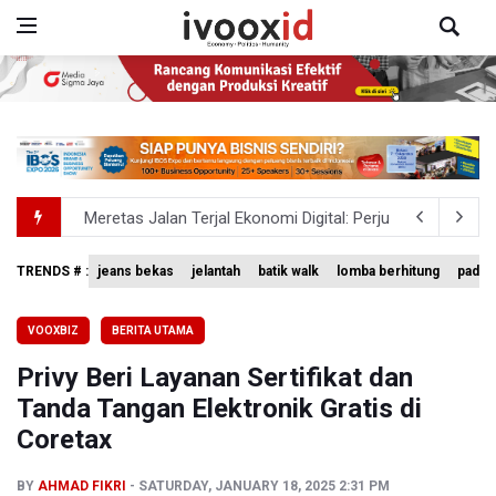
Meretas Jalan Terjal Ekonomi Digital: Perjuangan Siti Ali
Anggota DPR Minta Rencana Kenaikan Gaji Kepala Daerah
TRENDS # :
jeans bekas
jelantah
batik walk
lomba berhitung
padan
BGN Wajibkan Ompreng MBG Cantumkan Batas Waktu Ko
VOOXBIZ
BERITA UTAMA
Menhut Serahkan Penyelidikan Penyebab Kebakaran Hu
Privy Beri Layanan Sertifikat dan
Pemerintah Tetapkan Harga Patokan Batu Bara Agustus 2
Tanda Tangan Elektronik Gratis di
Coretax
BY
AHMAD FIKRI
SATURDAY, JANUARY 18, 2025 2:31 PM