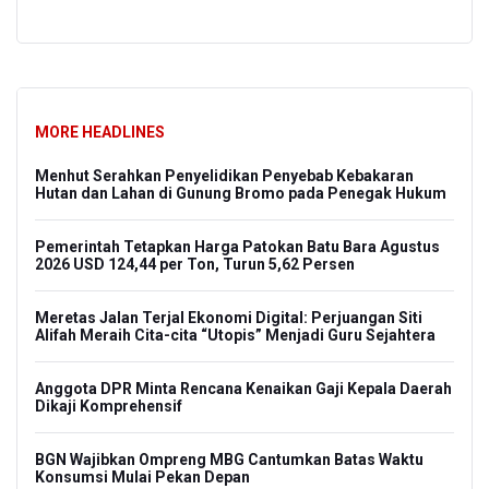
MORE HEADLINES
m
Menhut Serahkan Penyelidikan Penyebab Kebakaran
BPS 
Hutan dan Lahan di Gunung Bromo pada Penegak Hukum
Stru
Pemerintah Tetapkan Harga Patokan Batu Bara Agustus
Insi
2026 USD 124,44 per Ton, Turun 5,62 Persen
Bali
Meretas Jalan Terjal Ekonomi Digital: Perjuangan Siti
Keba
Alifah Meraih Cita-cita “Utopis” Menjadi Guru Sejahtera
di S
Anggota DPR Minta Rencana Kenaikan Gaji Kepala Daerah
Keba
san
Dikaji Komprehensif
Selu
Pem
BGN Wajibkan Ompreng MBG Cantumkan Batas Waktu
Konsumsi Mulai Pekan Depan
SEA 