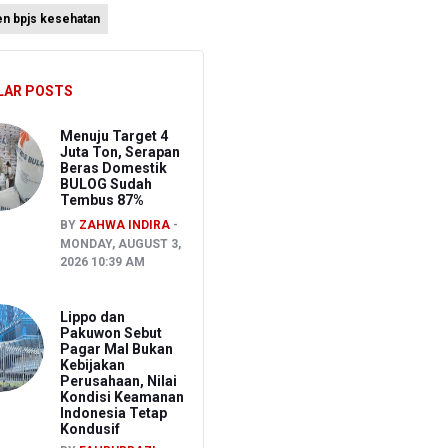
en bpjs kesehatan
atis
ien BPJS Kesehatan
LAR POSTS
Menuju Target 4
Juta Ton, Serapan
Beras Domestik
BULOG Sudah
Tembus 87%
BY
ZAHWA INDIRA
MONDAY, AUGUST 3,
2026 10:39 AM
Lippo dan
Pakuwon Sebut
Pagar Mal Bukan
Kebijakan
Perusahaan, Nilai
Kondisi Keamanan
Indonesia Tetap
Kondusif