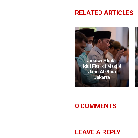
RELATED ARTICLES
Presiden Jokowi
Minta Cari Sejuta
Jokowi Shalat
Hektare Lahan
Idul Fitri di Masjid
untuk Tanam
Jami Al-Bina
Kedelai
Jakarta
0
COMMENTS
LEAVE A REPLY