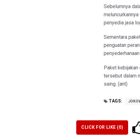
Sebelumnya dala
meluncurkannya
penyedia jasa log
Sementara paket
penguatan peran
penyederhanaan t
Paket kebijakan
tersebut dalam 
saing. (ant)
TAGS:
JOKO
CLICK FOR LIKE (
0
)