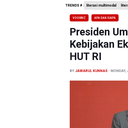
TRENDS # :
literasi multimodal
lite
Kemenag T
KKI Sebut
VOOXBIZ
APA DAN SIAPA
Polda Met
Presiden U
Kebijakan E
HUT RI
BY
JAWARUL KUNNAS
MONDAY, A