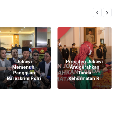
Jokowi
Presiden Jokowi
Zikir
Memenuhi
Anugerahkan
77
Panggilan
Tanda
In
Bareskrim Polri
Kehormatan RI
M