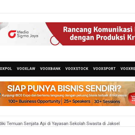
OXPOL
VOOXLAW
VOOXBANK
VOOXSTOCK
VOOXSPORT
VOOXR
lidiki Temuan Senjata Api di Yayasan Sekolah Swasta di Jaksel
ta Api Ditemukan di Sekolah Swasta di Pondok Pinang, Jakarta Selat