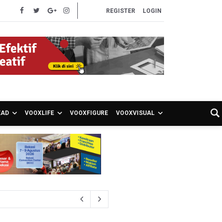
REGISTER
LOGIN
EAD
VOOXLIFE
VOOXFIGURE
VOOXVISUAL
an