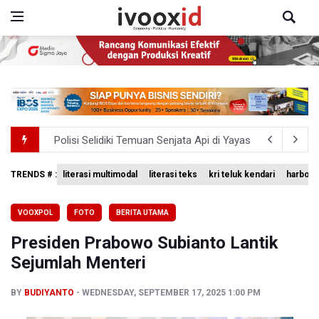
Polisi Selidiki Temuan Senjata Api di Yayasan Sekolah Sw
995 Senjata Api Ditemukan di Sekolah Swasta di Pondok 
TRENDS # :
literasi multimodal
literasi teks
kri teluk kendari
harbour 
Kemenag Terbitkan 40 Buku Digital Pendidikan Agama Isl
VOOXPOL
FOTO
BERITA UTAMA
KKI Sebut Ada 10 Nakes Diduga Beri Komentar Nirempat
Presiden Prabowo Subianto Lantik
Polda Metro Jaya Pulangkan Tiga WNI Korban TPPO dari 
Sejumlah Menteri
BY
BUDIYANTO
WEDNESDAY, SEPTEMBER 17, 2025 1:00 PM