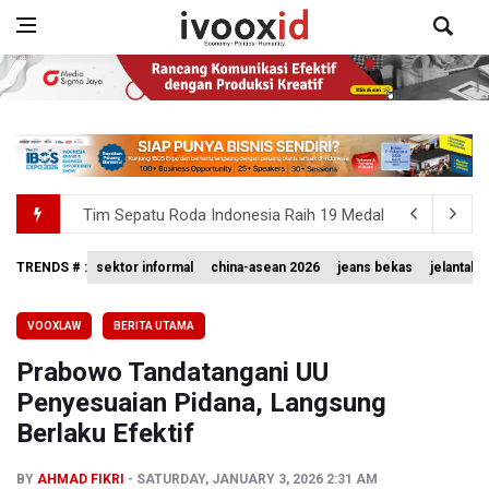
Tim Sepatu Roda Indonesia Raih 19 Medali di Gelaran C
Sastra untuk Penyadaran Kebangsaan
TRENDS # :
sektor informal
china-asean 2026
jeans bekas
jelantah
Basarnas Akhiri Operasi Penyisiran Korban KMP Mutiara
VOOXLAW
BERITA UTAMA
Timnas Voli Putri Indonesia Kalah 1-3 Lawan Filipina da
Prabowo Tandatangani UU
PSSI Ajak Publik Tak Hujat Pelatih dan Pemain Timnas In
Penyesuaian Pidana, Langsung
Berlaku Efektif
BY
AHMAD FIKRI
SATURDAY, JANUARY 3, 2026 2:31 AM