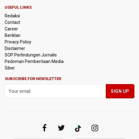
Pemprov Jabar Sediakan Knalpot Standar Gratis di Pos
Polisi saat Razia Knalpot Brong
USEFUL LINKS
Redaksi
BPS Sebut Sensus Ekonomi 2026 untuk Perbarui Data
Contact
Struktur Perekonomian Nasional
Career
Beriklan
Insiden Penembakan Terjadi di Festival Budaya Lembah
Privacy Policy
Baliem di Papua Pegunungan, Dua Warga Terluka
Disclaimer
SOP Perlindungan Jurnalis
Pedoman Pemberitaan Media
Kebakaran Hutan dan Lahan Terjadi di Sejumlah Wilayah
di Sumatra, Kalimantan, dan Pulau Jawa
Siber
SUBSCRIBE FOR NEWSLETTER
Kebakaran Hutan dan Lahan Meluas, TNBTS Tutup
Seluruh Akses Wisata Gunung Bromo Guna Efektifkan
Pemadaman
SEA V Cup 2026: Timnas Voli Putri Indonesia Kalah 0-3
Lawan Thailand
Xabi Alonso Sebut Dukungan Penggemar Chelsea
Menakjubkan di GBK, Menang Lawan AC Milan 3-0
Pakar: Pengungkapan TPPU Eks Jampidsus Febrie