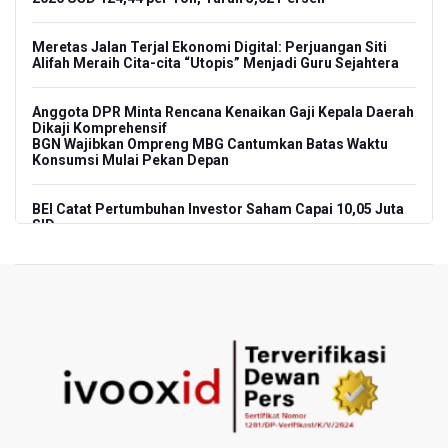
Meretas Jalan Terjal Ekonomi Digital: Perjuangan Siti
Alifah Meraih Cita-cita “Utopis” Menjadi Guru Sejahtera
Anggota DPR Minta Rencana Kenaikan Gaji Kepala Daerah
Dikaji Komprehensif
BGN Wajibkan Ompreng MBG Cantumkan Batas Waktu
Konsumsi Mulai Pekan Depan
BEI Catat Pertumbuhan Investor Saham Capai 10,05 Juta
SID
Flores Bersiap Gelar Festival Golo Koe 2026, Promosikan
Wisata Berkelanjutan
Kemkomdigi Targetkan Reaktivasi IGRS Rampung 2026
TNI Gelar Latihan Kesiapsiagaan Penanggulangan
Bencana Gempa Bumi dan Tsunami di Bali