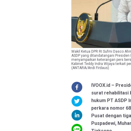
Wakil Ketua DPR RI Sufmi Dasco Ahm
ASDP yang ditandatangani Presiden R
menyampaikan keterangan pers bersa
Kabinet Teddy Indra Wijaya terkait p
(ANTARA/Andi Firdaus)
IVOOX.id – Presi
surat rehabilitasi
hukum PT ASDP In
perkara nomor 68
Pusat dengan tiga
Puspadewi, Muha
Tjaksono.