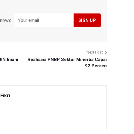
y news
Next Post
UIN Imam
Realisasi PNBP Sektor Minerba Capai
92 Persen
Fikri