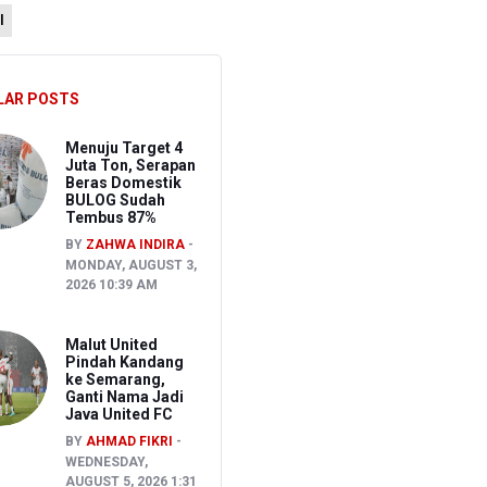
l
 Kepemilikan Senjata Api dan Narkoba
LAR POSTS
i
Menuju Target 4
Juta Ton, Serapan
Beras Domestik
BULOG Sudah
Tembus 87%
BY
ZAHWA INDIRA
MONDAY, AUGUST 3,
2026 10:39 AM
Malut United
Pindah Kandang
ke Semarang,
Ganti Nama Jadi
Java United FC
BY
AHMAD FIKRI
WEDNESDAY,
AUGUST 5, 2026 1:31