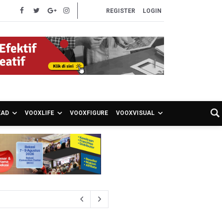
REGISTER
LOGIN
EAD
VOOXLIFE
VOOXFIGURE
VOOXVISUAL
ng