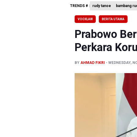
TRENDS # :
rudy tanoe
bambang rud
BRIN Sebu
Kuasa Huk
VOOXLAW
BERITA UTAMA
Menperin 
Prabowo Beri
Perkara Kor
BY
AHMAD FIKRI
WEDNESDAY, NO