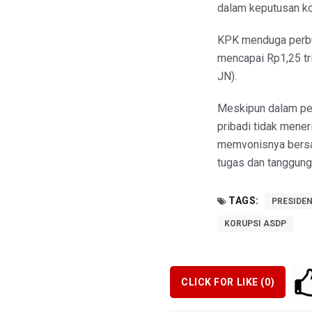
dalam keputusan k
KPK menduga perbu
mencapai Rp1,25 tri
JN).
Meskipun dalam pe
pribadi tidak mener
memvonisnya bersal
tugas dan tanggung
TAGS:
PRESIDE
KORUPSI ASDP
CLICK FOR LIKE (
0
)