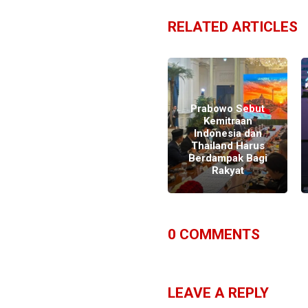
RELATED ARTICLES
Prabowo Sebut
Kemitraan
Prabowo Ajak
Indonesia dan
Jerman Garap
Thailand Harus
Mineral Kritis dan
Berdampak Bagi
Tanah Jarang
Rakyat
0
COMMENTS
LEAVE A REPLY