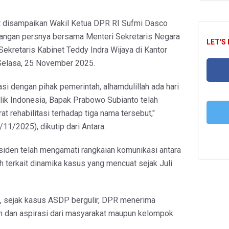
t disampaikan Wakil Ketua DPR RI Sufmi Dasco
angan persnya bersama Menteri Sekretaris Negara
LET'S
ekretaris Kabinet Teddy Indra Wijaya di Kantor
 Selasa, 25 November 2025.
asi dengan pihak pemerintah, alhamdulillah ada hari
FA
blik Indonesia, Bapak Prabowo Subianto telah
t rehabilitasi terhadap tiga nama tersebut,"
/11/2025), dikutip dari Antara.
T
siden telah mengamati rangkaian komunikasi antara
 terkait dinamika kasus yang mencuat sejak Juli
, sejak kasus ASDP bergulir, DPR menerima
 dan aspirasi dari masyarakat maupun kelompok