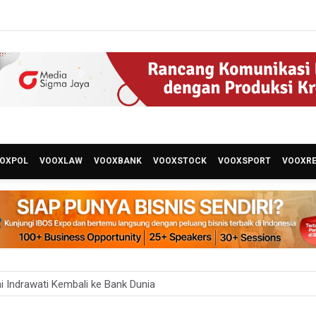
OXPOL
VOOXLAW
VOOXBANK
VOOXSTOCK
VOOXSPORT
VOOXR
ni Indrawati Kembali ke Bank Dunia
 Juara Piala Presiden 2026, Menang Adu Pinalti Lawan Persib Bandu