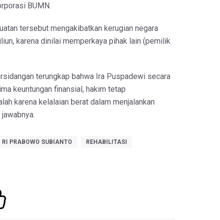
orporasi BUMN.
atan tersebut mengakibatkan kerugian negara
liun, karena dinilai memperkaya pihak lain (pemilik
rsidangan terungkap bahwa Ira Puspadewi secara
ima keuntungan finansial, hakim tetap
ah karena kelalaian berat dalam menjalankan
 jawabnya.
N RI PRABOWO SUBIANTO
REHABILITASI