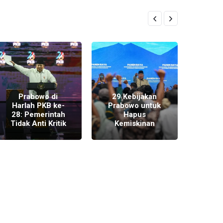
Prabowo di
29 Kebijakan
Prab
Harlah PKB ke-
Prabowo untuk
Apara
28: Pemerintah
Hapus
Rakya
Tidak Anti Kritik
Kemiskinan
Korups