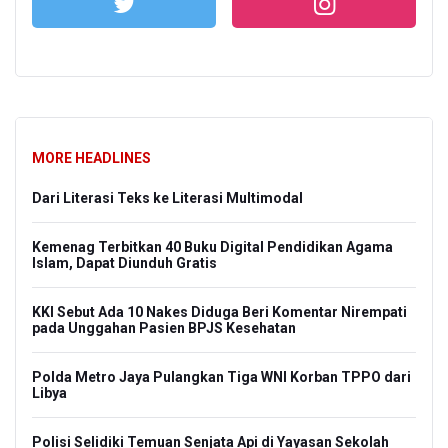
MORE HEADLINES
2
Dari Literasi Teks ke Literasi Multimodal
KP
Dol
Su
Kemenag Terbitkan 40 Buku Digital Pendidikan Agama
Islam, Dapat Diunduh Gratis
Amn
Ev
Ma
kam
KKI Sebut Ada 10 Nakes Diduga Beri Komentar Nirempati
pada Unggahan Pasien BPJS Kesehatan
Har
Pem
in
Polda Metro Jaya Pulangkan Tiga WNI Korban TPPO dari
Libya
Ta
Sun
us
Polisi Selidiki Temuan Senjata Api di Yayasan Sekolah