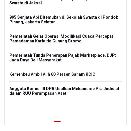
Swasta di Jaksel
DPR
995 Senjata Api Ditemukan di Sekolah Swasta di Pondok
Pinang, Jakarta Selatan
Pe
Pemerintah Gelar Operasi Modifikasi Cuaca Percepat
Pemadaman Karhutla Gunung Bromo
OJK
Pe
gan
Pemerintah Tunda Penerapan Pajak Marketplace, DJP:
Jaga Daya Beli Masyarakat
Gar
di 
0
Kemenkeu Ambil Alih 60 Persen Saham KCIC
Ald
To
Anggota Komisi III DPR Usulkan Mekanisme Pra Judicial
dalam RUU Perampasan Aset
Ram
Fin
Pe