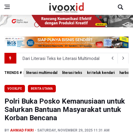
Dari Literasi Teks ke Literasi Multimodal
Kemenag Terbitkan 40 Buku Digital Pendidikan Agama Isl
TRENDS # :
literasi multimodal
literasi teks
kri teluk kendari
harbour 
KKI Sebut Ada 10 Nakes Diduga Beri Komentar Nirempat
VOOXLIFE
BERITA UTAMA
Polda Metro Jaya Pulangkan Tiga WNI Korban TPPO dari 
Polri Buka Posko Kemanusiaan untuk
Polisi Selidiki Temuan Senjata Api di Yayasan Sekolah Sw
Salurkan Bantuan Masyarakat untuk
Korban Bencana
BY
AHMAD FIKRI
SATURDAY, NOVEMBER 29, 2025 11:31 AM