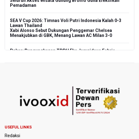
Seluruh Akses Wisata Gunung Bromo Guna Efektifkan
Pemadaman
SEA V Cup 2026: Timnas Voli Putri Indonesia Kalah 0-3
Lawan Thailand
Xabi Alonso Sebut Dukungan Penggemar Chelsea
Menakjubkan di GBK, Menang Lawan AC Milan 3-0
Pakar: Pengungkapan TPPU Eks Jampidsus Febrie
Adriansyah Harus Buktikan Pidana Asal
Tim 9 Kejagung Periksa Febrie Adransayah sebagai
Tersangka dan Saksi Terkait Kasus TPPU
BPIP: Satu Siswa Sekolah Rakyat Jadi Calon Paskibraka
Nasional
Kemarau Panjang, BNPB Minta Kalbar Tinjau Perda Bakar
Lahan
USEFUL LINKS
Kemensos Targetkan 150 Ribu Siswa Masuk Program
Redaksi
Sekolah Rakyat Tahun 2027