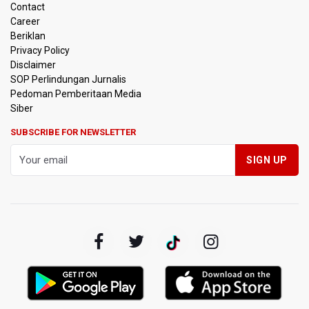
Contact
Career
Pemprov DKI Jakarta Pastikan Data Pajak dan Aset
Beriklan
Daerah Aman dari Kebakaran Bapenda
Privacy Policy
Disclaimer
Pertumbuhan Ekonomi 5,3 Persen Belum Cukup
SOP Perlindungan Jurnalis
Dongkrak Optimisme Pasar, Ekonom Sebut Investor
Pedoman Pemberitaan Media
Masih Selektif
Siber
Anggota DPR Desak Polisi Usut Tuntas Temuan Ratusan
SUBSCRIBE FOR NEWSLETTER
Senjata di Sekolah Swasta Jakarta Selatan
Amnesty International Kecam Penangkapan Dua
Warganet atas Konten Pidato Presiden, Nilai
Kriminalisasi Kritik Persempit Ruang Sipil
BGN Beri Batas Waktu SPPG Kantongi SLHS Paling
Lambat 10 Agustus
Febrie Adriansyah Dicecar Puluhan Pertanyaan Saat
Diperiksa di Kejagung Sebagai Tersangka
BGN Proses Pemberhentian Tidak Hormat 66 Kepala
SPPG, Sudaryono: Tidak Ada Toleransi bagi Pelanggaran