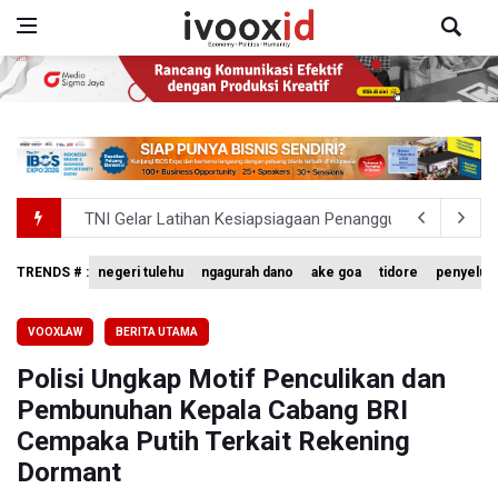
TNI Gelar Latihan Kesiapsiagaan Penanggulangan Benca
Pemprov Jabar Sediakan Knalpot Standar Gratis di Pos P
TRENDS # :
negeri tulehu
ngagurah dano
ake goa
tidore
penyelud
BEI Catat Pertumbuhan Investor Saham Capai 10,05 Juta
VOOXLAW
BERITA UTAMA
Flores Bersiap Gelar Festival Golo Koe 2026, Promosikan
Polisi Ungkap Motif Penculikan dan
Kemkomdigi Targetkan Reaktivasi IGRS Rampung 2026
Pembunuhan Kepala Cabang BRI
Cempaka Putih Terkait Rekening
Dormant