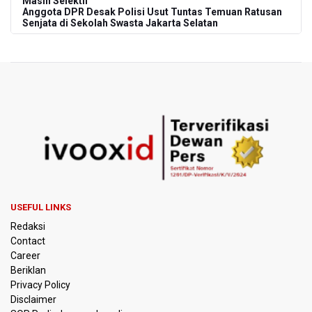
Masih Selektif
Anggota DPR Desak Polisi Usut Tuntas Temuan Ratusan
Senjata di Sekolah Swasta Jakarta Selatan
Amnesty International Kecam Penangkapan Dua
Warganet atas Konten Pidato Presiden, Nilai
Kriminalisasi Kritik Persempit Ruang Sipil
BGN Beri Batas Waktu SPPG Kantongi SLHS Paling
Lambat 10 Agustus
Febrie Adriansyah Dicecar Puluhan Pertanyaan Saat
Diperiksa di Kejagung Sebagai Tersangka
BGN Proses Pemberhentian Tidak Hormat 66 Kepala
USEFUL LINKS
SPPG, Sudaryono: Tidak Ada Toleransi bagi Pelanggaran
Redaksi
Disiplin
Contact
Career
SEA V Cup 2026: Timnas Voli Putri Indonesia Menang
Beriklan
Lawan Vietnam 3-2
Privacy Policy
Disclaimer
Kebakaran Landa Gedung Bapenda DKI Jakarta