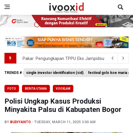
Pakar: Pengungkapan TPPU Eks Jampidsus Febrie Adrian
Tim 9 Kejagung Periksa Febrie Adransayah sebagai Ters
TRENDS # :
single investor identification (sid)
festival golo koe maria a
Kebakaran Hutan dan Lahan Meluas, TNBTS Tutup Selu
FOTO
BERITA UTAMA
VOOXLAW
SEA V Cup 2026: Timnas Voli Putri Indonesia Kalah 0-3 
Polisi Ungkap Kasus Produksi
Xabi Alonso Sebut Dukungan Penggemar Chelsea Menakj
Minyakita Palsu di Kabupaten Bogor
BY
BUDIYANTO
TUESDAY, MARCH 11, 2025 3:00 AM