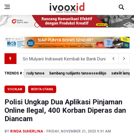
Sri Mulyani Indrawati Kembali ke Bank Dunia
Persebaya Juara Piala Presiden 2026, Menang Adu Pinal
TRENDS # :
rudy tanoe
bambang rudijanto tanoesoedibjo
satelit lampu
Dari Literasi Teks ke Literasi Multimodal
VOOXLAW
BERITA UTAMA
Kuasa Hukum Klaim 995 Airsoft Gun di Sekolah Swasta Ja
Polisi Ungkap Dua Aplikasi Pinjaman
Menperin Sebut Insentif Kendaraan Listrik untuk Produk 
Online Ilegal, 400 Korban Diperas dan
Diancam
BY
RINDA SUHERLINA
FRIDAY, NOVEMBER 21, 2025 9:31 AM