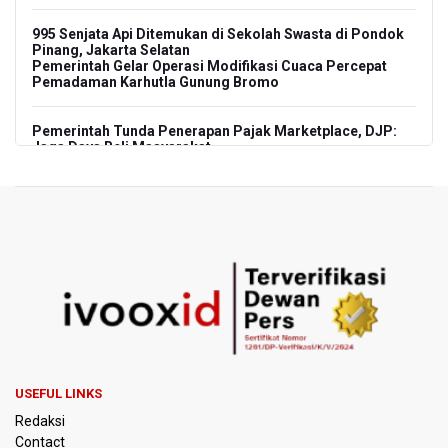
995 Senjata Api Ditemukan di Sekolah Swasta di Pondok
Pinang, Jakarta Selatan
Pemerintah Gelar Operasi Modifikasi Cuaca Percepat
Pemadaman Karhutla Gunung Bromo
Pemerintah Tunda Penerapan Pajak Marketplace, DJP:
Jaga Daya Beli Masyarakat
Kemenkeu Ambil Alih 60 Persen Saham KCIC
Anggota Komisi III DPR Usulkan Mekanisme Pra Judicial
dalam RUU Perampasan Aset
KPK Sebut Pejabat Kemenhut Diduga Menerima 12.500
Dolar Singapura dari Bupati Kuantan Singingi Nonaktif
Suhardiman Amby
Amnesty International Desak Hentikan Sementara dan
USEFUL LINKS
Evaluasi Program MBG Usai Rentetan Dugaan Keracunan
Redaksi
Massal
Contact