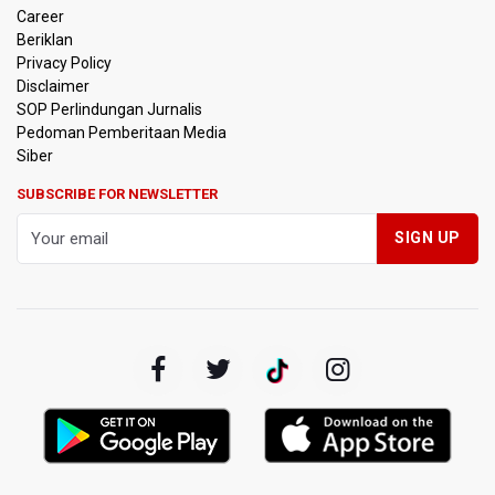
Career
Harga Telur dan Daging Ayam Masih Tertekan,
Beriklan
Pemerintah Diminta Lindungi Peternak Kecil
Privacy Policy
Disclaimer
Tak Mampu Bayar Gaji ASN, Ratusan Pemda Dapat
SOP Perlindungan Jurnalis
Suntikan Dana Rp20,5 Triliun dari Pusat
Pedoman Pemberitaan Media
Siber
DPR Pastikan Tak Ada Surpres Pergantian Kapolri
SUBSCRIBE FOR NEWSLETTER
Pemerintah Tambah Penempatan Dana SAL di Himbara
OJK Wajibkan Pindar Serahkan Data Transaksi
Pendanaan
Garuda Pertiwi dan Putri Nusantara akan Bela Indonesia
di Srikandi Merdeka Cup 2026
Aldila dan Janice Berlaga di Sektor Ganda WTA 1000
Toronto dengan Partner Berbeda
Ramai di Media Sosial Soal Rehat Waktu 48 Jam Menuju
Final Piala Presiden, OC Tegaskan Sudah Sesuai
Persetujuan AFC