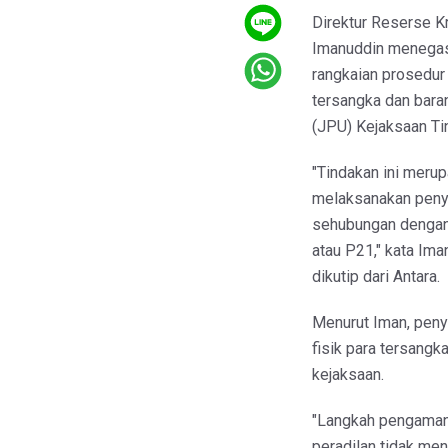
​Direktur Reserse
Imanuddin menegas
rangkaian prosedur
tersangka dan bara
(JPU) Kejaksaan Tin
​"Tindakan ini meru
melaksanakan penye
sehubungan dengan 
atau P21," kata Im
dikutip dari Antara.
​Menurut Iman, pen
fisik para tersang
kejaksaan.
"Langkah pengamana
peradilan tidak me