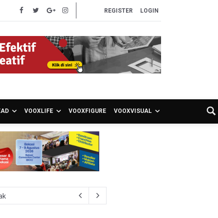
REGISTER
LOGIN
EAD
VOOXLIFE
VOOXFIGURE
VOOXVISUAL
ak