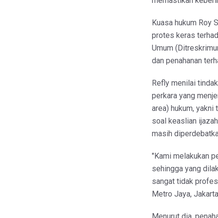
memastikan keberim
Kuasa hukum Roy Su
protes keras terhad
Umum (Ditreskrimu
dan penahanan terh
​Refly menilai tinda
perkara yang menjer
area) hukum, yakni 
soal keaslian ijaza
masih diperdebatka
​"Kami melakukan pe
sehingga yang dila
sangat tidak profes
Metro Jaya, Jakarta
​Menurut dia, pena