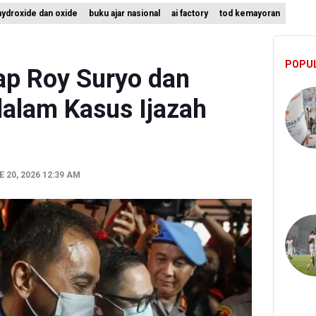
hydroxide dan oxide
buku ajar nasional
ai factory
tod kemayoran
 Bangun Hunian Bersubsidi dengan Konsep TOD di Kemayoran
nesia Sebut Cadangan Devisa Akhir Juli Sebesar 145,3 Miliar Dolar A
POPU
n Kemenkes: Pasien BPJS Kesehatan Viral Tunggu 8 Jam karena H
ap Roy Suryo dan
dalam Kasus Ijazah
 20, 2026 12:39 AM