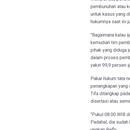
pembunuhan atau ko
untuk kasus yang d
hukumnya saat ini j
​"Bagaimana kalau 
kemudian tim pembu
pihak yang diduga j
dalam proses pembu
yakin 99,9 persen ij
​Pakar hukum tata 
penangkapan yang d
Tifa ditangkap pada
disertasi atau semi
​"Pukul 08.00 WIB d
Padahal, dia sudah 
ungkap Refly.