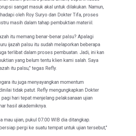
rupsi sangat masuk akal untuk dilakukan. Namun,
ihadapi oleh Roy Suryo dan Dokter Tifa, proses
ustru masih dalam tahap pembuktian materiil.
ijazah itu memang benar-benar palsu? Apalagi
ru ijazah palsu itu sudah melaporkan beberapa
uga terlibat dalam proses pembuatan. Jadi, ini kan
ktian yang belum tentu klien kami salah. Saya
azah itu palsu," tegas Refly.
negara itu juga menyayangkan momentum
inilai tidak patut. Refly mengungkapkan Dokter
 pagi hari tepat menjelang pelaksanaan ujian
nar hasil akademiknya.
ia mau ujian, pukul 07.00 WIB dia ditangkap.
bersiap pergi ke suatu tempat untuk ujian tersebut,"