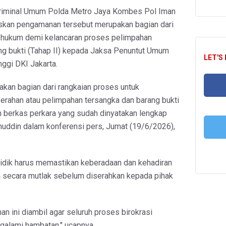
 Kriminal Umum Polda Metro Jaya Kombes Pol Iman
kan pengamanan tersebut merupakan bagian dari
 hukum demi kelancaran proses pelimpahan
ng bukti (Tahap II) kepada Jaksa Penuntut Umum
LET'S
ggi DKI Jakarta.
pakan bagian dari rangkaian proses untuk
rahan atau pelimpahan tersangka dan barang bukti
FA
berkas perkara yang sudah dinyatakan lengkap
anuddin dalam konferensi pers, Jumat (19/6/2026),
T
yidik harus memastikan keberadaan dan kehadiran
ka secara mutlak sebelum diserahkan kepada pihak
n ini diambil agar seluruh proses birokrasi
ngalami hambatan," ucapnya.