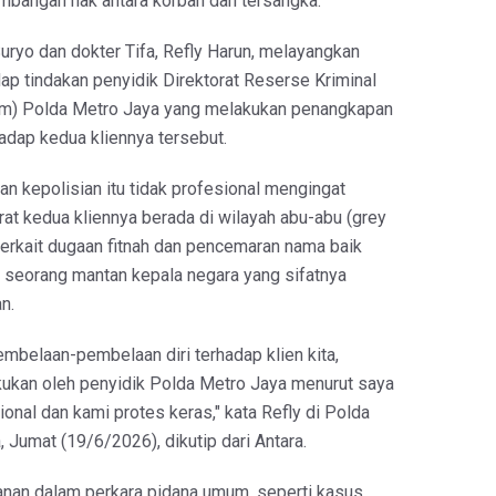
bangan hak antara korban dan tersangka.
ryo dan dokter Tifa, Refly Harun, melayangkan
ap tindakan penyidik Direktorat Reserse Kriminal
m) Polda Metro Jaya yang melakukan penangkapan
adap kedua kliennya tersebut.
kan kepolisian itu tidak profesional mengingat
at kedua kliennya berada di wilayah abu-abu (grey
terkait dugaan fitnah dan pencemaran nama baik
h seorang mantan kepala negara yang sifatnya
n.
mbelaan-pembelaan diri terhadap klien kita,
kukan oleh penyidik Polda Metro Jaya menurut saya
ional dan kami protes keras," kata Refly di Polda
, Jumat (19/6/2026), dikutip dari Antara.
hanan dalam perkara pidana umum, seperti kasus