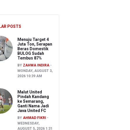
S
LAR POSTS
CU RSCM Terbatas
Menuju Target 4
Juta Ton, Serapan
Beras Domestik
BULOG Sudah
Tembus 87%
BY
ZAHWA INDIRA
MONDAY, AUGUST 3,
2026 10:39 AM
Malut United
Pindah Kandang
ke Semarang,
Ganti Nama Jadi
Java United FC
BY
AHMAD FIKRI
WEDNESDAY,
AUGUST 5, 2026 1:31