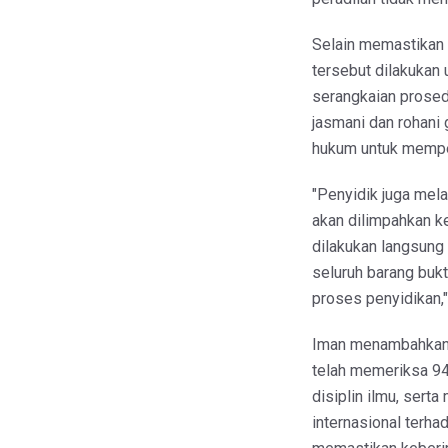
​Selain memastikan
tersebut dilakuka
serangkaian prosed
jasmani dan rohani
hukum untuk mempe
​"Penyidik juga mel
akan dilimpahkan k
dilakukan langsung
seluruh barang buk
proses penyidikan,"
Iman menambahkan 
telah memeriksa 94 
disiplin ilmu, serta
internasional terha