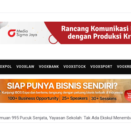
OXPOL
VOOXLAW
VOOXBANK
VOOXSTOCK
VOOXSPORT
VOOXR
emuan 995 Pucuk Senjata, Yayasan Sekolah: Tak Ada Ekskul Menemb
a Permintaan Kejaksaan Agung Periksa Febrie Adriansyah