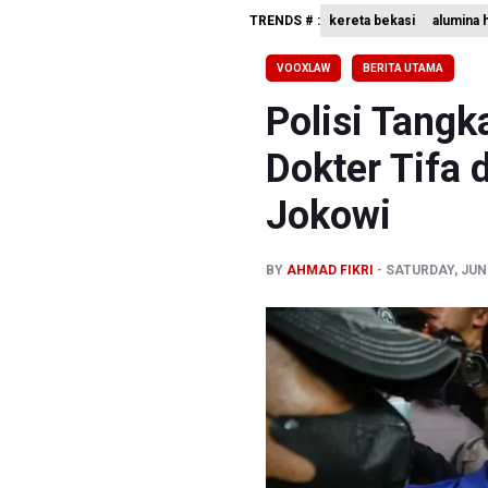
TRENDS # :
kereta bekasi
alumina 
Perumnas
Bank Indo
VOOXLAW
BERITA UTAMA
Penjelasa
Polisi Tangk
Dokter Tifa 
Jokowi
BY
AHMAD FIKRI
SATURDAY, JUNE