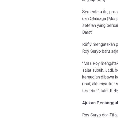
​Sementara itu, pr
dan Olahraga (Menpo
setelah yang bersa
Barat.
Refly mengatakan p
Roy Suryo baru saj
​"Mas Roy mengatak
salat subuh. Jadi, 
kemudian dibawa ke
ribut, akhirnya iku
tersebut," tutur Refl
Ajukan Penanggu
Roy Suryo dan Tifa