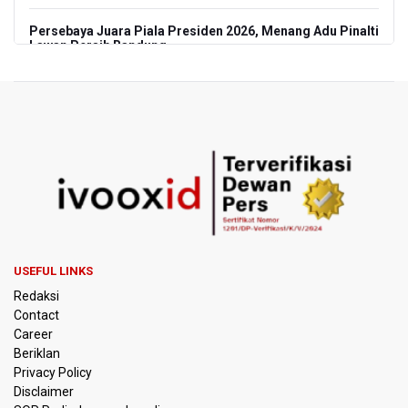
Persebaya Juara Piala Presiden 2026, Menang Adu Pinalti
Lawan Persib Bandung
Dari Literasi Teks ke Literasi Multimodal
Kemenag Terbitkan 40 Buku Digital Pendidikan Agama
Islam, Dapat Diunduh Gratis
KKI Sebut Ada 10 Nakes Diduga Beri Komentar Nirempati
pada Unggahan Pasien BPJS Kesehatan
Polda Metro Jaya Pulangkan Tiga WNI Korban TPPO dari
Libya
USEFUL LINKS
Redaksi
Polisi Selidiki Temuan Senjata Api di Yayasan Sekolah
Contact
Swasta di Jaksel
Career
Beriklan
995 Senjata Api Ditemukan di Sekolah Swasta di Pondok
Privacy Policy
Pinang, Jakarta Selatan
Disclaimer