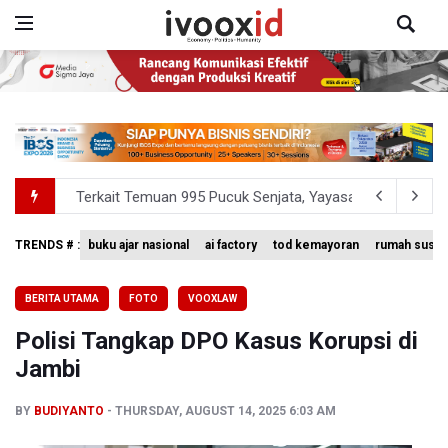
Terkait Temuan 995 Pucuk Senjata, Yayasan Sekolah: T
KPK Terima Permintaan Kejaksaan Agung Periksa Febrie
TRENDS # :
buku ajar nasional
ai factory
tod kemayoran
rumah susun
Kementerian ESDM Kaji Pengembangan PLTS Sepanjang 
BERITA UTAMA
FOTO
VOOXLAW
BRIN Kembangkan Teknologi Modifikasi Cuaca hingga De
Polisi Tangkap DPO Kasus Korupsi di
Penjelasan Kemenkes: Pasien BPJS Kesehatan Viral Tu
Jambi
BY
BUDIYANTO
THURSDAY, AUGUST 14, 2025 6:03 AM