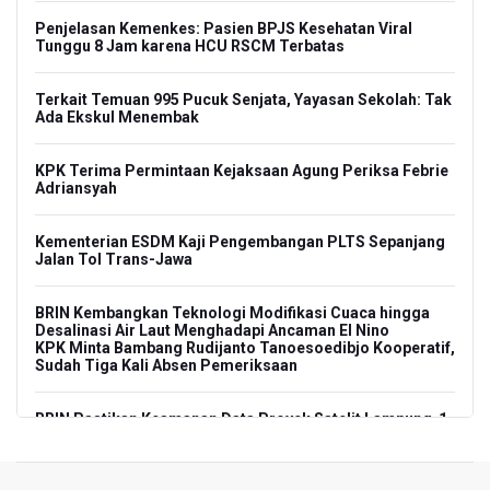
Penjelasan Kemenkes: Pasien BPJS Kesehatan Viral
Tunggu 8 Jam karena HCU RSCM Terbatas
Terkait Temuan 995 Pucuk Senjata, Yayasan Sekolah: Tak
Ada Ekskul Menembak
KPK Terima Permintaan Kejaksaan Agung Periksa Febrie
Adriansyah
Kementerian ESDM Kaji Pengembangan PLTS Sepanjang
Jalan Tol Trans-Jawa
BRIN Kembangkan Teknologi Modifikasi Cuaca hingga
Desalinasi Air Laut Menghadapi Ancaman El Nino
KPK Minta Bambang Rudijanto Tanoesoedibjo Kooperatif,
Sudah Tiga Kali Absen Pemeriksaan
BRIN Pastikan Keamanan Data Proyek Satelit Lampung-1
BRIN Sebut Teknologi ANG Berpotensi Hemat Subsidi LPG
hingga Rp26 triliun