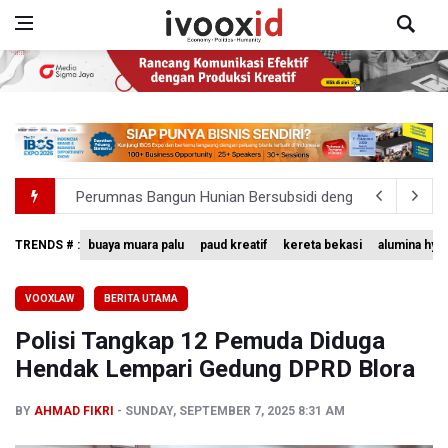
Perumnas Bangun Hunian Bersubsidi dengan Konsep TO
Bank Indonesia Sebut Cadangan Devisa Akhir Juli Sebesar
TRENDS # :
buaya muara palu
paud kreatif
kereta bekasi
alumina hyd
Pemerintah Matangkan Rencana Pembaruan Buku Ajar N
VOOXLAW
BERITA UTAMA
Pendakian Gunung Gede Pangrango Ditutup karena Keba
Polisi Tangkap 12 Pemuda Diduga
Menkomdigi Sebut Kehadiran AI Factory Perkuat Posisi 
Hendak Lempari Gedung DPRD Blora
BY
AHMAD FIKRI
SUNDAY, SEPTEMBER 7, 2025 8:31 AM