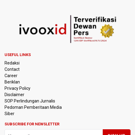
Kuasa Hukum Klaim 995 Airsoft Gun di Sekolah Swasta
Jaksel Berizin, Bantah Kepemilikan Senjata Api dan
Narkoba
Menperin Sebut Insentif Kendaraan Listrik untuk Produk
Bernilai Tambah Tinggi
USEFUL LINKS
Sri Mulyani Indrawati Kembali ke Bank Dunia
Redaksi
Contact
Persebaya Juara Piala Presiden 2026, Menang Adu Pinalti
Career
Lawan Persib Bandung
Beriklan
Privacy Policy
Dari Literasi Teks ke Literasi Multimodal
Disclaimer
SOP Perlindungan Jurnalis
Pedoman Pemberitaan Media
Kemenag Terbitkan 40 Buku Digital Pendidikan Agama
Islam, Dapat Diunduh Gratis
Siber
SUBSCRIBE FOR NEWSLETTER
KKI Sebut Ada 10 Nakes Diduga Beri Komentar Nirempati
pada Unggahan Pasien BPJS Kesehatan