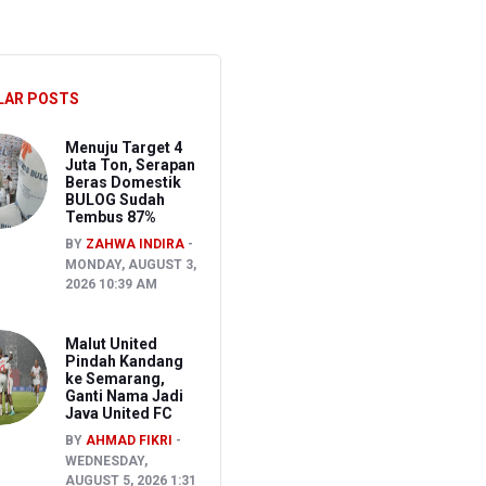
ghadapi Ancaman El Nino
sen Pemeriksaan
LAR POSTS
Menuju Target 4
Juta Ton, Serapan
Beras Domestik
BULOG Sudah
Tembus 87%
BY
ZAHWA INDIRA
MONDAY, AUGUST 3,
2026 10:39 AM
Malut United
Pindah Kandang
ke Semarang,
Ganti Nama Jadi
Java United FC
BY
AHMAD FIKRI
WEDNESDAY,
AUGUST 5, 2026 1:31