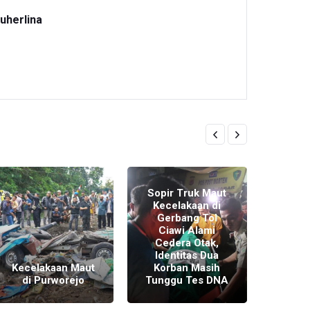
uherlina
Sopir Truk Maut
Kecelakaan di
Jas
Gerbang Tol
S
Ciawi Alami
Sant
Cedera Otak,
Selu
Identitas Dua
Kecel
Kecelakaan Maut
Korban Masih
di G
di Purworejo
Tunggu Tes DNA