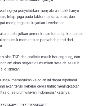
entingnya penyelidikan menyeluruh, tidak hanya
an, tetapi juga pada faktor manusia, jalan, dan
apat mempengaruhi kejadian kecelakaan.
a akan melanjutkan pemeriksaan terhadap kendaraan
lakaan untuk memastikan penyebab pasti dari
t.
es olah TKP dan analisis masih berlangsung, dan
mendalam akan segera diumumkan setelah seluruh
i dilakukan.
 untuk memastikan kejadian ini dapat dipahami
ami akan terus bekerja keras untuk meningkatkan
ntas di seluruh wilayah Indonesia,” katanya.
KAAN MAUT
TOL JAGORAWI