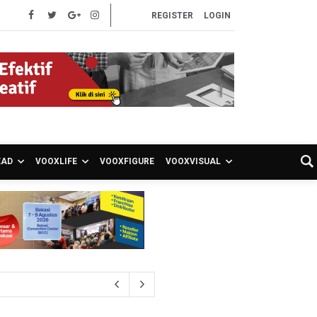
REGISTER
LOGIN
EAD
VOOXLIFE
VOOXFIGURE
VOOXVISUAL
 Kepemilikan Senjata Api dan Narkoba