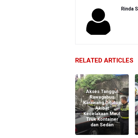
Rinda S
RELATED ARTICLES
Polisi Sebut
Kecelakaan Maut
Akses Tanggul
Tewaskan 8
Rawagabus
t
Orang akibat
Karawang Ditutup
Truk Rem Blong,
Akibat
a
Bangunan
Kecelakaan Maut
Gerbang Tol
Truk Kontainer
Hancur
dan Sedan