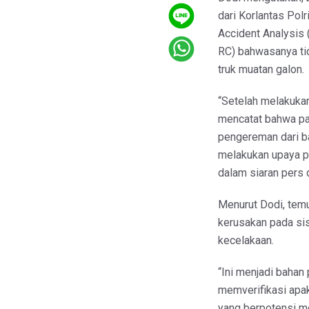
dari Korlantas Polr
Accident Analysis 
RC) bahwasanya t
truk muatan galon.
“Setelah melakukan
mencatat bahwa pad
pengereman dari b
melakukan upaya p
dalam siaran pers 
Menurut Dodi, tem
kerusakan pada si
kecelakaan.
“Ini menjadi bahan 
memverifikasi apa
yang berpotensi m