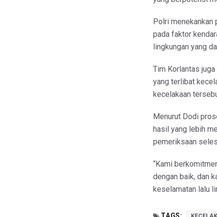
Polri menekankan p
pada faktor kendara
lingkungan yang d
Tim Korlantas jug
yang terlibat kece
kecelakaan tersebu
Menurut Dodi pros
hasil yang lebih 
pemeriksaan selesa
“Kami berkomitmen
dengan baik, dan k
keselamatan lalu li
TAGS:
KECELA