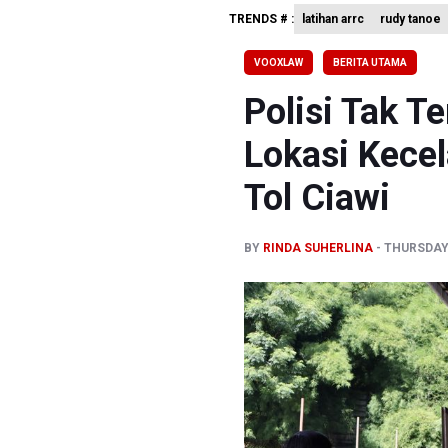
TRENDS # :
latihan arrc
rudy tanoe
BRIN Kemb
KPK Minta
VOOXLAW
BERITA UTAMA
BRIN Past
Polisi Tak 
Lokasi Kece
Tol Ciawi
BY
RINDA SUHERLINA
THURSDAY,