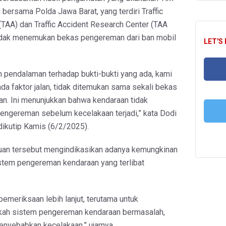
i bersama Polda Jawa Barat, yang terdiri Traffic
(TAA) dan Traffic Accident Research Center (TAA
idak menemukan bekas pengereman dari ban mobil
LET'S
 pendalaman terhadap bukti-bukti yang ada, kami
a faktor jalan, tidak ditemukan sama sekali bekas
FA
an. Ini menunjukkan bahwa kendaraan tidak
engereman sebelum kecelakaan terjadi,” kata Dodi
dikutip Kamis (6/2/2025).
T
uan tersebut mengindikasikan adanya kemungkinan
stem pengereman kendaraan yang terlibat
pemeriksaan lebih lanjut, terutama untuk
kah sistem pengereman kendaraan bermasalah,
enyebabkan kecelakaan,” ujarnya.