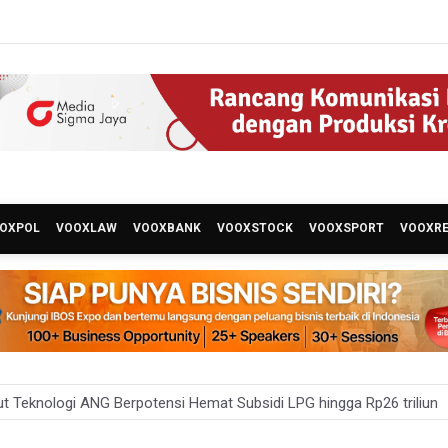
OXPOL
VOOXLAW
VOOXBANK
VOOXSTOCK
VOOXSPORT
VOOXR
t Teknologi ANG Berpotensi Hemat Subsidi LPG hingga Rp26 triliun
um Klaim 995 Airsoft Gun di Sekolah Swasta Jaksel Berizin, Bantah