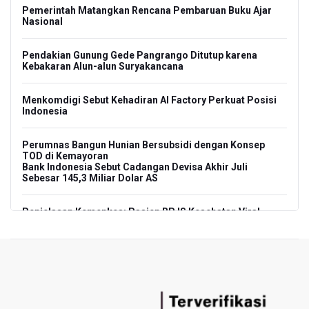
Pemerintah Matangkan Rencana Pembaruan Buku Ajar
Nasional
Pendakian Gunung Gede Pangrango Ditutup karena
Kebakaran Alun-alun Suryakancana
Menkomdigi Sebut Kehadiran AI Factory Perkuat Posisi
Indonesia
Perumnas Bangun Hunian Bersubsidi dengan Konsep
TOD di Kemayoran
Bank Indonesia Sebut Cadangan Devisa Akhir Juli
Sebesar 145,3 Miliar Dolar AS
Penjelasan Kemenkes: Pasien BPJS Kesehatan Viral
Tunggu 8 Jam karena HCU RSCM Terbatas
Terkait Temuan 995 Pucuk Senjata, Yayasan Sekolah: Tak
Ada Ekskul Menembak
KPK Terima Permintaan Kejaksaan Agung Periksa Febrie