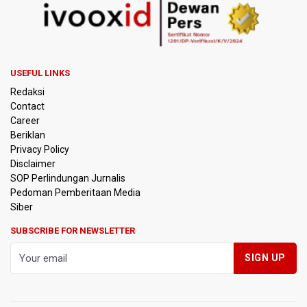
Adriansyah
Kementerian ESDM Kaji Pengembangan PLTS Sepanjang
Jalan Tol Trans-Jawa
USEFUL LINKS
BRIN Kembangkan Teknologi Modifikasi Cuaca hingga
Redaksi
Desalinasi Air Laut Menghadapi Ancaman El Nino
Contact
Career
KPK Minta Bambang Rudijanto Tanoesoedibjo Kooperatif,
Beriklan
Sudah Tiga Kali Absen Pemeriksaan
Privacy Policy
Disclaimer
BRIN Pastikan Keamanan Data Proyek Satelit Lampung-1
SOP Perlindungan Jurnalis
Pedoman Pemberitaan Media
BRIN Sebut Teknologi ANG Berpotensi Hemat Subsidi LPG
Siber
hingga Rp26 triliun
SUBSCRIBE FOR NEWSLETTER
Kuasa Hukum Klaim 995 Airsoft Gun di Sekolah Swasta
Jaksel Berizin, Bantah Kepemilikan Senjata Api dan
Narkoba
Menperin Sebut Insentif Kendaraan Listrik untuk Produk
Bernilai Tambah Tinggi