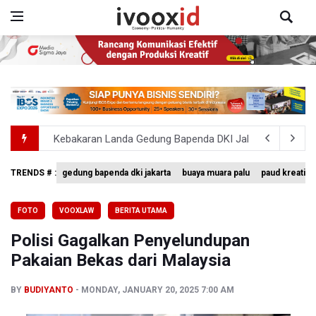
Kebakaran Landa Gedung Bapenda DKI Jakarta
PSSI Evaluasi TImnas Indonesia Setelah Gagal Tembus S
TRENDS # :
gedung bapenda dki jakarta
buaya muara palu
paud kreatif
Febrie Adriansyah Dicecar Puluhan Pertanyaan Saat Dipe
FOTO
VOOXLAW
BERITA UTAMA
BGN Proses Pemberhentian Tidak Hormat 66 Kepala SPPG,
Polisi Gagalkan Penyelundupan
SEA V Cup 2026: Timnas Voli Putri Indonesia Menang L
Pakaian Bekas dari Malaysia
BY
BUDIYANTO
MONDAY, JANUARY 20, 2025 7:00 AM