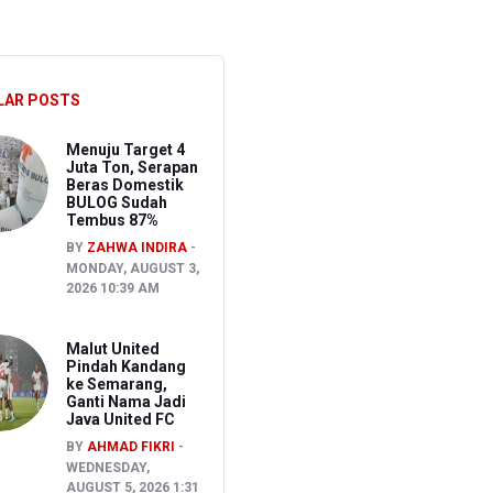
akancana
LAR POSTS
Menuju Target 4
Juta Ton, Serapan
Beras Domestik
BULOG Sudah
Tembus 87%
BY
ZAHWA INDIRA
MONDAY, AUGUST 3,
2026 10:39 AM
Malut United
Pindah Kandang
ke Semarang,
Ganti Nama Jadi
Java United FC
BY
AHMAD FIKRI
WEDNESDAY,
AUGUST 5, 2026 1:31