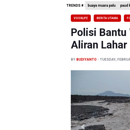
TRENDS # :
buaya muara palu
paud k
Pemerint
Pendakian
VOOXLIFE
BERITA UTAMA
F
Menkomdig
Polisi Bantu
Aliran Laha
BY
BUDIYANTO
TUESDAY, FEBRUA
Previous