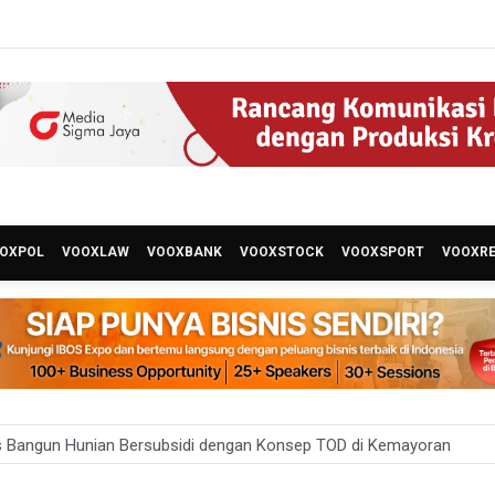
OXPOL
VOOXLAW
VOOXBANK
VOOXSTOCK
VOOXSPORT
VOOXR
 Bangun Hunian Bersubsidi dengan Konsep TOD di Kemayoran
nesia Sebut Cadangan Devisa Akhir Juli Sebesar 145,3 Miliar Dolar A