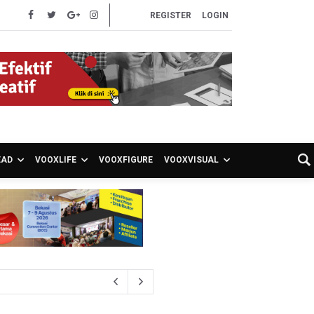
REGISTER
LOGIN
EAD
VOOXLIFE
VOOXFIGURE
VOOXVISUAL
S