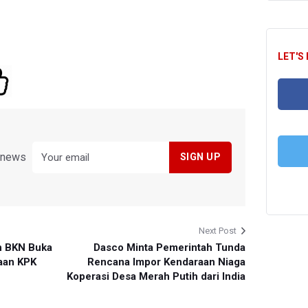
LET'S
FA
y news
T
Next Post
an BKN Buka
Dasco Minta Pemerintah Tunda
aan KPK
Rencana Impor Kendaraan Niaga
Koperasi Desa Merah Putih dari India