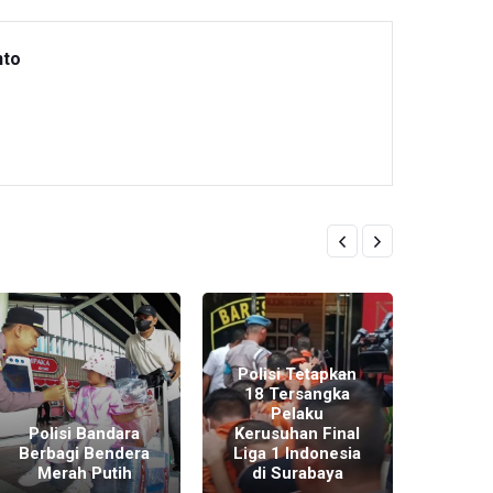
nto
Polisi Tetapkan
18 Tersangka
Pelaku
Angg
Polisi Bandara
Kerusuhan Final
Me
Berbagi Bendera
Liga 1 Indonesia
Kuc
Merah Putih
di Surabaya
Ber