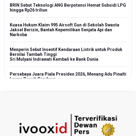
BRIN Sebut Teknologi ANG Berpotensi Hemat Subsidi LPG
hingga Rp26 triliun
Kuasa Hukum Klaim 995 Airsoft Gun di Sekolah Swasta
Jaksel Berizin, Bantah Kepemilikan Senjata Api dan
Narkoba
Menperin Sebut Insentif Kendaraan Listrik untuk Produk
Bernilai Tambah Tinggi
Sri Mulyani Indrawati Kembali ke Bank Dunia
Persebaya Juara Piala Presiden 2026, Menang Adu Pinalti
Lawan Persib Bandung
Dari Literasi Teks ke Literasi Multimodal
Kemenag Terbitkan 40 Buku Digital Pendidikan Agama
Islam, Dapat Diunduh Gratis
KKI Sebut Ada 10 Nakes Diduga Beri Komentar Nirempati
pada Unggahan Pasien BPJS Kesehatan