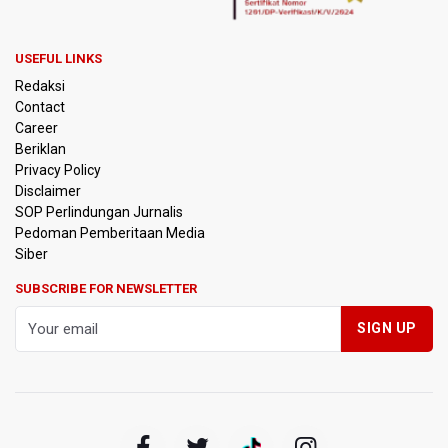
Polda Metro Jaya Pulangkan Tiga WNI Korban TPPO dari
Libya
USEFUL LINKS
Redaksi
Polisi Selidiki Temuan Senjata Api di Yayasan Sekolah
Contact
Swasta di Jaksel
Career
Beriklan
995 Senjata Api Ditemukan di Sekolah Swasta di Pondok
Privacy Policy
Pinang, Jakarta Selatan
Disclaimer
SOP Perlindungan Jurnalis
Pedoman Pemberitaan Media
Pemerintah Gelar Operasi Modifikasi Cuaca Percepat
Pemadaman Karhutla Gunung Bromo
Siber
SUBSCRIBE FOR NEWSLETTER
Pemerintah Tunda Penerapan Pajak Marketplace, DJP:
Jaga Daya Beli Masyarakat
Kemenkeu Ambil Alih 60 Persen Saham KCIC
Anggota Komisi III DPR Usulkan Mekanisme Pra Judicial
dalam RUU Perampasan Aset
KPK Sebut Pejabat Kemenhut Diduga Menerima 12.500