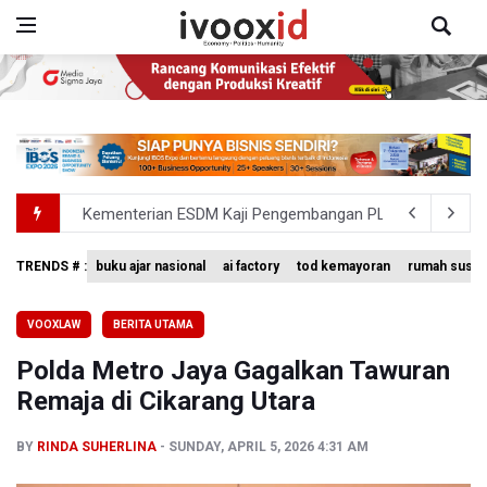
Kementerian ESDM Kaji Pengembangan PLTS Sepanjang 
BRIN Kembangkan Teknologi Modifikasi Cuaca hingga De
TRENDS # :
buku ajar nasional
ai factory
tod kemayoran
rumah susun
Penjelasan Kemenkes: Pasien BPJS Kesehatan Viral Tu
VOOXLAW
BERITA UTAMA
Terkait Temuan 995 Pucuk Senjata, Yayasan Sekolah: T
Polda Metro Jaya Gagalkan Tawuran
KPK Terima Permintaan Kejaksaan Agung Periksa Febrie
Remaja di Cikarang Utara
BY
RINDA SUHERLINA
SUNDAY, APRIL 5, 2026 4:31 AM