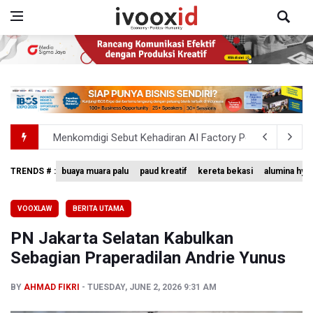
Menkomdigi Sebut Kehadiran AI Factory Perkuat Posisi 
Perumnas Bangun Hunian Bersubsidi dengan Konsep TO
TRENDS # :
buaya muara palu
paud kreatif
kereta bekasi
alumina hyd
Timnas Indonesia Tersingkir di Piala AFF 2026 Setalah D
VOOXLAW
BERITA UTAMA
Pemerintah Matangkan Rencana Pembaruan Buku Ajar N
PN Jakarta Selatan Kabulkan
Pendakian Gunung Gede Pangrango Ditutup karena Keba
Sebagian Praperadilan Andrie Yunus
BY
AHMAD FIKRI
TUESDAY, JUNE 2, 2026 9:31 AM