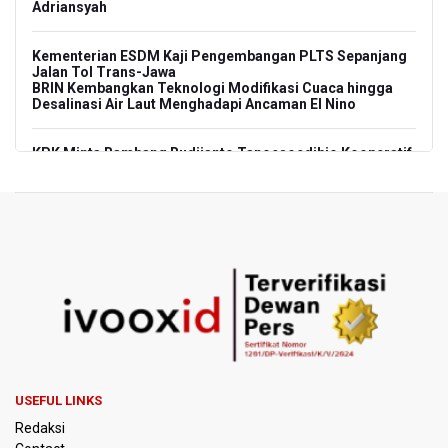
Adriansyah
Kementerian ESDM Kaji Pengembangan PLTS Sepanjang
Jalan Tol Trans-Jawa
BRIN Kembangkan Teknologi Modifikasi Cuaca hingga
Desalinasi Air Laut Menghadapi Ancaman El Nino
KPK Minta Bambang Rudijanto Tanoesoedibjo Kooperatif,
Sudah Tiga Kali Absen Pemeriksaan
BRIN Pastikan Keamanan Data Proyek Satelit Lampung-1
BRIN Sebut Teknologi ANG Berpotensi Hemat Subsidi LPG
hingga Rp26 triliun
Kuasa Hukum Klaim 995 Airsoft Gun di Sekolah Swasta
Jaksel Berizin, Bantah Kepemilikan Senjata Api dan
Narkoba
USEFUL LINKS
Menperin Sebut Insentif Kendaraan Listrik untuk Produk
Redaksi
Bernilai Tambah Tinggi