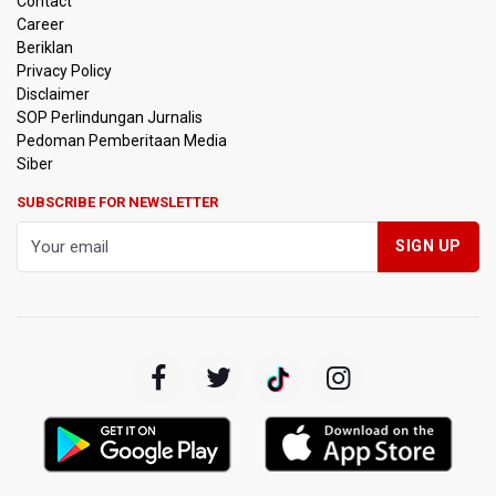
Contact
Career
Sri Mulyani Indrawati Kembali ke Bank Dunia
Beriklan
Privacy Policy
Persebaya Juara Piala Presiden 2026, Menang Adu Pinalti
Disclaimer
Lawan Persib Bandung
SOP Perlindungan Jurnalis
Pedoman Pemberitaan Media
Dari Literasi Teks ke Literasi Multimodal
Siber
SUBSCRIBE FOR NEWSLETTER
Kemenag Terbitkan 40 Buku Digital Pendidikan Agama
Islam, Dapat Diunduh Gratis
KKI Sebut Ada 10 Nakes Diduga Beri Komentar Nirempati
pada Unggahan Pasien BPJS Kesehatan
Polda Metro Jaya Pulangkan Tiga WNI Korban TPPO dari
Libya
Polisi Selidiki Temuan Senjata Api di Yayasan Sekolah
Swasta di Jaksel
995 Senjata Api Ditemukan di Sekolah Swasta di Pondok
Pinang, Jakarta Selatan