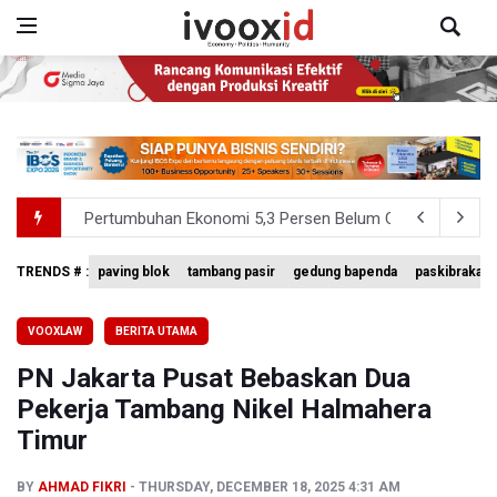
Pertumbuhan Ekonomi 5,3 Persen Belum Cukup Dongkrak 
Anggota DPR Desak Polisi Usut Tuntas Temuan Ratusan S
TRENDS # :
paving blok
tambang pasir
gedung bapenda
paskibraka n
BNPB Minta Pemprov Kalimantan Barat Tinjau Kembali
VOOXLAW
BERITA UTAMA
Kemensos Targetkan 150 Ribu Siswa Masuk Program Se
PN Jakarta Pusat Bebaskan Dua
Pemprov DKI Jakarta Pastikan Data Pajak dan Aset Dae
Pekerja Tambang Nikel Halmahera
Timur
BY
AHMAD FIKRI
THURSDAY, DECEMBER 18, 2025 4:31 AM