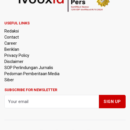
Pemerintah Matangkan Rencana Pembaruan Buku Ajar
Nasional
Pendakian Gunung Gede Pangrango Ditutup karena
USEFUL LINKS
Kebakaran Alun-alun Suryakancana
Redaksi
Contact
Menkomdigi Sebut Kehadiran AI Factory Perkuat Posisi
Career
Indonesia
Beriklan
Privacy Policy
Perumnas Bangun Hunian Bersubsidi dengan Konsep
Disclaimer
TOD di Kemayoran
SOP Perlindungan Jurnalis
Pedoman Pemberitaan Media
Bank Indonesia Sebut Cadangan Devisa Akhir Juli
Siber
Sebesar 145,3 Miliar Dolar AS
SUBSCRIBE FOR NEWSLETTER
Penjelasan Kemenkes: Pasien BPJS Kesehatan Viral
Tunggu 8 Jam karena HCU RSCM Terbatas
Terkait Temuan 995 Pucuk Senjata, Yayasan Sekolah: Tak
Ada Ekskul Menembak
KPK Terima Permintaan Kejaksaan Agung Periksa Febrie