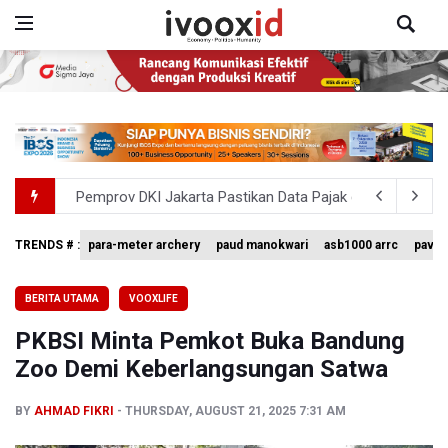
Pemprov DKI Jakarta Pastikan Data Pajak dan Aset Dae
Pertumbuhan Ekonomi 5,3 Persen Belum Cukup Dongkrak 
TRENDS # :
para-meter archery
paud manokwari
asb1000 arrc
pavin
BPIP: Satu Siswa Sekolah Rakyat Jadi Calon Paskibraka 
BERITA UTAMA
VOOXLIFE
BNPB Minta Pemprov Kalimantan Barat Tinjau Kembali
PKBSI Minta Pemkot Buka Bandung
Kemensos Targetkan 150 Ribu Siswa Masuk Program Se
Zoo Demi Keberlangsungan Satwa
BY
AHMAD FIKRI
THURSDAY, AUGUST 21, 2025 7:31 AM