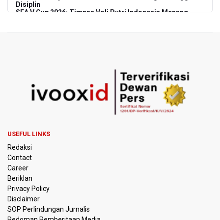
Disiplin
SEA V Cup 2026: Timnas Voli Putri Indonesia Menang
Lawan Vietnam 3-2
Kebakaran Landa Gedung Bapenda DKI Jakarta
PSSI Evaluasi TImnas Indonesia Setelah Gagal Tembus
Semifinal Piala AFF 2026
Timnas Indonesia Tersingkir di Piala AFF 2026 Setelah
Ditahan Imbang Singapura 1-1
Pemerintah Matangkan Rencana Pembaruan Buku Ajar
USEFUL LINKS
Nasional
Redaksi
Contact
Pendakian Gunung Gede Pangrango Ditutup karena
Career
Kebakaran Alun-alun Suryakancana
Beriklan
Privacy Policy
Menkomdigi Sebut Kehadiran AI Factory Perkuat Posisi
Disclaimer
Indonesia
SOP Perlindungan Jurnalis
Pedoman Pemberitaan Media