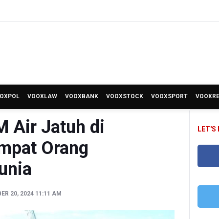
OXPOL
VOOXLAW
VOOXBANK
VOOXSTOCK
VOOXSPORT
VOOXR
 Air Jatuh di
LET'S
mpat Orang
unia
FA
R 20, 2024 11:11 AM