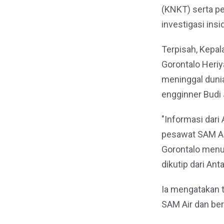
(KNKT) serta p
investigasi ins
Terpisah, Kepal
Gorontalo Heri
meninggal dunia
engginner Budi
"Informasi dar
pesawat SAM Air
Gorontalo menu
dikutip dari An
Ia mengatakan 
SAM Air dan ber