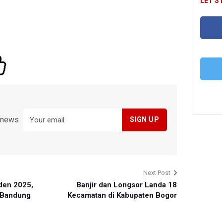
LET'S
FA
T
y news
Next Post
den 2025,
Banjir dan Longsor Landa 18
 Bandung
Kecamatan di Kabupaten Bogor