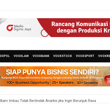
OXPOL
VOOXLAW
VOOXBANK
VOOXSTOCK
VOOXSPORT
VOOXR
kam Imbau Tidak Bertindak Anarkis jika Ingin Berunjuk Rasa
akarim Jalani Sidang Banding Perdana Kasus Korupsi Chromebook