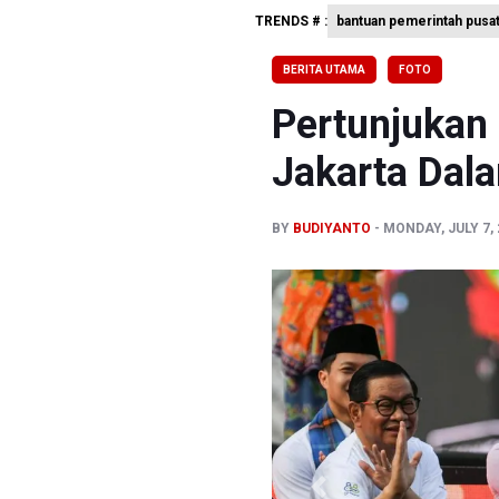
TRENDS # :
bantuan pemerintah pusa
Pemerinta
Pramono 
BERITA UTAMA
FOTO
Korlantas
Pertunjukan
Jakarta Dal
BY
BUDIYANTO
MONDAY, JULY 7, 
Previous