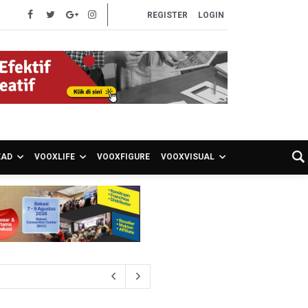
REGISTER
LOGIN
EAD
VOOXLIFE
VOOXFIGURE
VOOXVISUAL