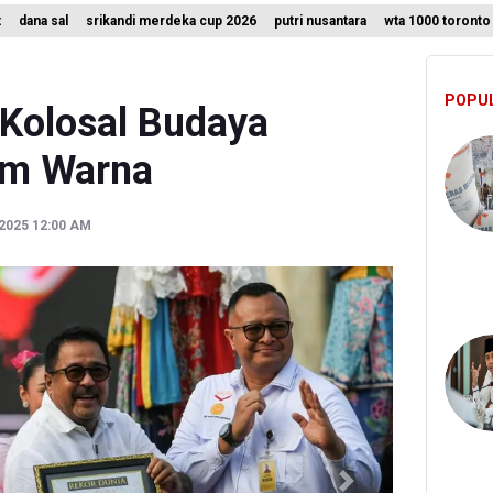
t
dana sal
srikandi merdeka cup 2026
putri nusantara
wta 1000 toronto
h Siapkan Stimulus Hadapi Dampak El Nino
Kembalikan Nama Stasiun LRT Pegangsaan 2 Menjadi Kelapa Gading
POPU
 Catat 16.812 Pelanggaran Plat Nomor Terekam ETLE dengan Teknol
 Kolosal Budaya
am Warna
2025 12:00 AM
Next