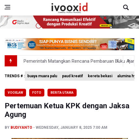
Pemerintah Matangkan Rencana Pembaruan Buku Ajar N
Pendakian Gunung Gede Pangrango Ditutup karena Keba
TRENDS # :
buaya muara palu
paud kreatif
kereta bekasi
alumina hyd
Menkomdigi Sebut Kehadiran AI Factory Perkuat Posisi 
VOOXLAW
FOTO
BERITA UTAMA
Perumnas Bangun Hunian Bersubsidi dengan Konsep TO
Pertemuan Ketua KPK dengan Jaksa
Bank Indonesia Sebut Cadangan Devisa Akhir Juli Sebesar
Agung
BY
BUDIYANTO
WEDNESDAY, JANUARY 8, 2025 7:00 AM