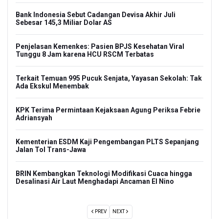
P:
Bank Indonesia Sebut Cadangan Devisa Akhir Juli
Menp
Sebesar 145,3 Miliar Dolar AS
Bern
Penjelasan Kemenkes: Pasien BPJS Kesehatan Viral
Sri 
Tunggu 8 Jam karena HCU RSCM Terbatas
cial
Pers
Terkait Temuan 995 Pucuk Senjata, Yayasan Sekolah: Tak
Lawa
Ada Ekskul Menembak
00
Dari
f
KPK Terima Permintaan Kejaksaan Agung Periksa Febrie
Adriansyah
Keme
Isla
n
Kementerian ESDM Kaji Pengembangan PLTS Sepanjang
unan
Jalan Tol Trans-Jawa
KKI 
pada
BRIN Kembangkan Teknologi Modifikasi Cuaca hingga
Desalinasi Air Laut Menghadapi Ancaman El Nino
PREV
NEXT