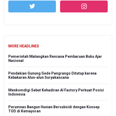
MORE HEADLINES
dari
Pemerintah Matangkan Rencana Pembaruan Buku Ajar
KPK 
Nasional
Suda
h
Pendakian Gunung Gede Pangrango Ditutup karena
BRIN
Kebakaran Alun-alun Suryakancana
BRIN
dok
Menkomdigi Sebut Kehadiran AI Factory Perkuat Posisi
hing
Indonesia
Kuas
t
Perumnas Bangun Hunian Bersubsidi dengan Konsep
Jaks
TOD di Kemayoran
Nar