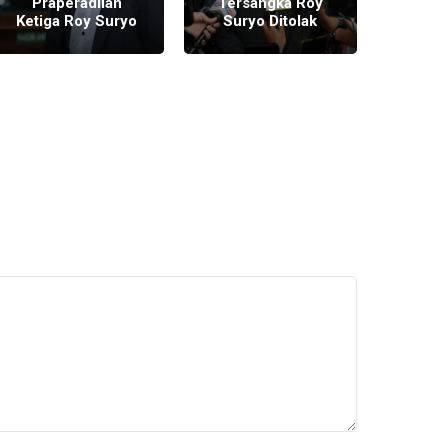
Praperadilan
Tersangka Roy
Pra
Ketiga Roy Suryo
Suryo Ditolak
Kedua