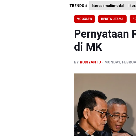
TRENDS # :
literasi multimodal
lite
Polda Met
Polisi Se
VOOXLAW
BERITA UTAMA
F
Dari Liter
Pernyataan 
di MK
BY
BUDIYANTO
MONDAY, FEBRUAR
Previous