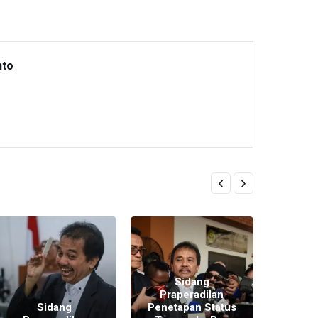
nto
Sidang
Praperadilan
Sidang
Penetapan Status
Sida