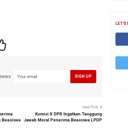
LET'S
FA
y news
T
Next Post
nerima
Komisi X DPR Ingatkan Tanggung
g Beasiswa
Jawab Moral Penerima Beasiswa LPDP