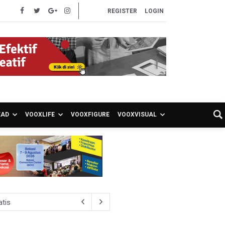
REGISTER
LOGIN
EAD
VOOXLIFE
VOOXFIGURE
VOOXVISUAL
atis
ien BPJS Kesehatan