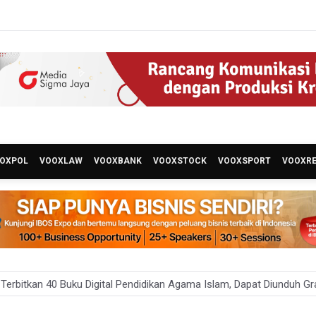
OXPOL
VOOXLAW
VOOXBANK
VOOXSTOCK
VOOXSPORT
VOOXR
erbitkan 40 Buku Digital Pendidikan Agama Islam, Dapat Diunduh Gr
 Ada 10 Nakes Diduga Beri Komentar Nirempati pada Unggahan Pas