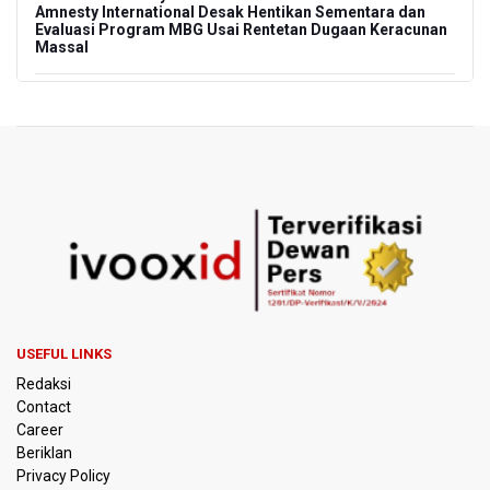
Amnesty International Desak Hentikan Sementara dan
Evaluasi Program MBG Usai Rentetan Dugaan Keracunan
Massal
Harga Telur dan Daging Ayam Masih Tertekan,
Pemerintah Diminta Lindungi Peternak Kecil
Tak Mampu Bayar Gaji ASN, Ratusan Pemda Dapat
Suntikan Dana Rp20,5 Triliun dari Pusat
DPR Pastikan Tak Ada Surpres Pergantian Kapolri
Pemerintah Tambah Penempatan Dana SAL di Himbara
OJK Wajibkan Pindar Serahkan Data Transaksi
USEFUL LINKS
Pendanaan
Redaksi
Contact
Garuda Pertiwi dan Putri Nusantara akan Bela Indonesia
Career
di Srikandi Merdeka Cup 2026
Beriklan
Privacy Policy