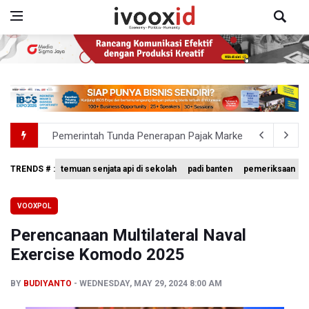
Pemerintah Tunda Penerapan Pajak Marketplace, DJP: Ja
Holiday Inn Express Jakarta Menteng Dukung Program L
TRENDS # :
temuan senjata api di sekolah
padi banten
pemeriksaan
995 Senjata Api Ditemukan di Sekolah Swasta di Pondok 
VOOXPOL
Pemerintah Gelar Operasi Modifikasi Cuaca Percepat
Perencanaan Multilateral Naval
Swiss-Belcourt Bogor Hadirkan Promo "Merdeka Escape
Exercise Komodo 2025
BY
BUDIYANTO
WEDNESDAY, MAY 29, 2024 8:00 AM