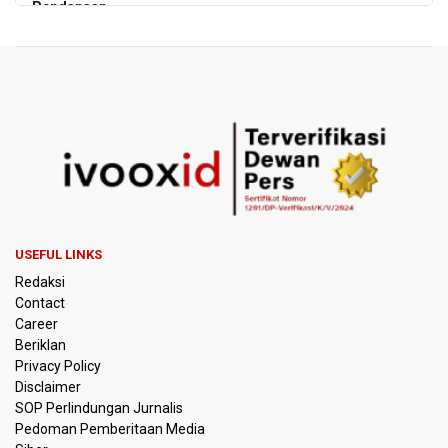
Pendanaan
Garuda Pertiwi dan Putri Nusantara akan Bela Indonesia
di Srikandi Merdeka Cup 2026
Aldila dan Janice Berlaga di Sektor Ganda WTA 1000
Toronto dengan Partner Berbeda
Ramai di Media Sosial Soal Rehat Waktu 48 Jam Menuju
Final Piala Presiden, OC Tegaskan Sudah Sesuai
Persetujuan AFC
USEFUL LINKS
Pramono Kembalikan Nama Stasiun LRT Pegangsaan 2
Redaksi
Menjadi Kelapa Gading
Contact
Career
Pemerintah Siapkan Stimulus Hadapi Dampak El Nino
Beriklan
Privacy Policy
Korlantas Catat 16.812 Pelanggaran Plat Nomor Terekam
Disclaimer
ETLE dengan Teknologi Face Recognition
SOP Perlindungan Jurnalis
Pedoman Pemberitaan Media
Menko Polkam Imbau Tidak Bertindak Anarkis jika Ingin