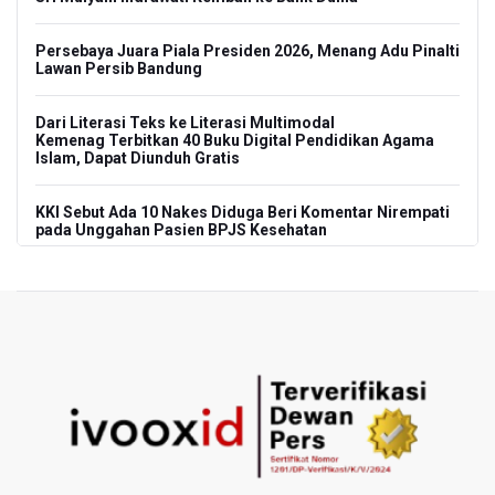
Persebaya Juara Piala Presiden 2026, Menang Adu Pinalti
Lawan Persib Bandung
Dari Literasi Teks ke Literasi Multimodal
Kemenag Terbitkan 40 Buku Digital Pendidikan Agama
Islam, Dapat Diunduh Gratis
KKI Sebut Ada 10 Nakes Diduga Beri Komentar Nirempati
pada Unggahan Pasien BPJS Kesehatan
Polda Metro Jaya Pulangkan Tiga WNI Korban TPPO dari
Libya
Polisi Selidiki Temuan Senjata Api di Yayasan Sekolah
Swasta di Jaksel
995 Senjata Api Ditemukan di Sekolah Swasta di Pondok
Pinang, Jakarta Selatan