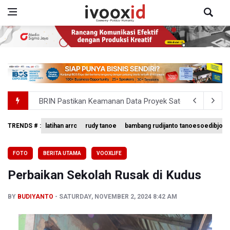
BRIN Pastikan Keamanan Data Proyek Satelit Lampung-
BRIN Sebut Teknologi ANG Berpotensi Hemat Subsidi LPG 
Kementerian ESDM Kaji Pengembangan PLTS Sepanjang 
TRENDS # :
latihan arrc
rudy tanoe
bambang rudijanto tanoesoedibjo
BRIN Kembangkan Teknologi Modifikasi Cuaca hingga De
FOTO
BERITA UTAMA
VOOXLIFE
KPK Minta Bambang Rudijanto Tanoesoedibjo Kooperatif
Perbaikan Sekolah Rusak di Kudus
BY
BUDIYANTO
SATURDAY, NOVEMBER 2, 2024 8:42 AM