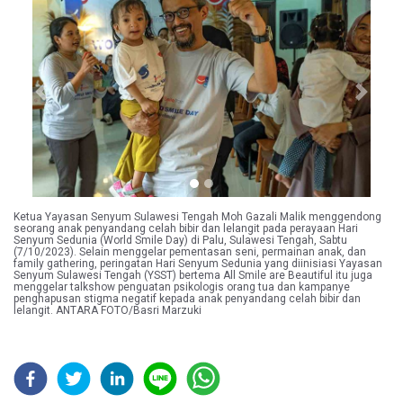
Previous
Next
Ketua Yayasan Senyum Sulawesi Tengah Moh Gazali Malik menggendong
seorang anak penyandang celah bibir dan lelangit pada perayaan Hari
Senyum Sedunia (World Smile Day) di Palu, Sulawesi Tengah, Sabtu
(7/10/2023). Selain menggelar pementasan seni, permainan anak, dan
family gathering, peringatan Hari Senyum Sedunia yang diinisiasi Yayasan
Senyum Sulawesi Tengah (YSST) bertema All Smile are Beautiful itu juga
menggelar talkshow penguatan psikologis orang tua dan kampanye
penghapusan stigma negatif kepada anak penyandang celah bibir dan
lelangit. ANTARA FOTO/Basri Marzuki