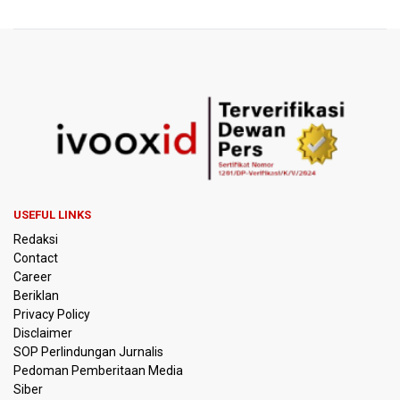
BRIN Sebut Teknologi ANG Berpotensi Hemat Subsidi LPG
hingga Rp26 triliun
Kuasa Hukum Klaim 995 Airsoft Gun di Sekolah Swasta
Jaksel Berizin, Bantah Kepemilikan Senjata Api dan
Narkoba
Menperin Sebut Insentif Kendaraan Listrik untuk Produk
Bernilai Tambah Tinggi
USEFUL LINKS
Sri Mulyani Indrawati Kembali ke Bank Dunia
Redaksi
Contact
Persebaya Juara Piala Presiden 2026, Menang Adu Pinalti
Career
Lawan Persib Bandung
Beriklan
Privacy Policy
Dari Literasi Teks ke Literasi Multimodal
Disclaimer
SOP Perlindungan Jurnalis
Pedoman Pemberitaan Media
Kemenag Terbitkan 40 Buku Digital Pendidikan Agama
Islam, Dapat Diunduh Gratis
Siber