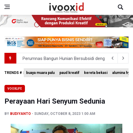
Perumnas Bangun Hunian Bersubsidi dengan Konsep TO
Bank Indonesia Sebut Cadangan Devisa Akhir Juli Sebesar
TRENDS # :
buaya muara palu
paud kreatif
kereta bekasi
alumina hyd
Pemerintah Matangkan Rencana Pembaruan Buku Ajar N
VOOXLIFE
Pendakian Gunung Gede Pangrango Ditutup karena Keba
Perayaan Hari Senyum Sedunia
Menkomdigi Sebut Kehadiran AI Factory Perkuat Posisi 
BY
BUDIYANTO
SUNDAY, OCTOBER 8, 2023 1:00 AM