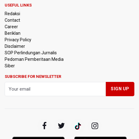
Kereta Cepat ke Surabaya
USEFUL LINKS
Redaksi
Kebakaran Hutan dan Lahan di Gunung Bromo Capai 10
Contact
Hektare
Career
Beriklan
OJK Sebut IASC Terima 1.379 Laporan Kasus Penipuan
Privacy Policy
Keuangan Memanfaatkan AI
Disclaimer
SOP Perlindungan Jurnalis
Pedoman Pemberitaan Media
BRIN Kaji Peluang Industri Panel Surya Generasi Baru
Dikembangkan di Indonesia
Siber
SUBSCRIBE FOR NEWSLETTER
BKSDA Riau Sebut Seekor Gajah Binaan PLG Minas Mati
Akibat Komplikasi Infeksi
Korlantas Polri dan Jasa Marga Bahas Zero ODOL hingga
Integrasi Teknologi Tol Jelang Libur Nataru
Amnesty International Kecam Penggusuran Paksa Petani
di Luwu Timur, Desak Hentikan Kekerasan terhadap
Warga Berdalih PSN
Kebakaran Landa Blok Bantengan di Kawasan Taman