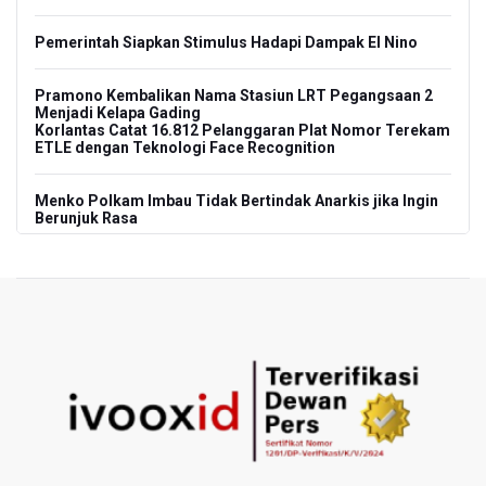
Pemerintah Siapkan Stimulus Hadapi Dampak El Nino
Pramono Kembalikan Nama Stasiun LRT Pegangsaan 2
Menjadi Kelapa Gading
Korlantas Catat 16.812 Pelanggaran Plat Nomor Terekam
ETLE dengan Teknologi Face Recognition
Menko Polkam Imbau Tidak Bertindak Anarkis jika Ingin
Berunjuk Rasa
Nadiem Makarim Jalani Sidang Banding Perdana Kasus
Korupsi Chromebook
Polisi Ungkap Peredaran 86,4 Kg Sabu dan 5.171 Butir
Ekstasi, Enam Tersangka Ditangkap
Korlantas Polri Terapkan Teknologi Face Recognition
pada ETLE
Kemenko IPK Sebut Sudah Ada Kajian Awal Perpanjangan