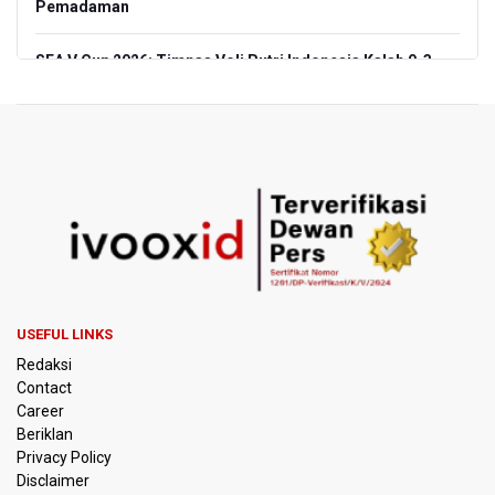
Pemadaman
SEA V Cup 2026: Timnas Voli Putri Indonesia Kalah 0-3
Lawan Thailand
Xabi Alonso Sebut Dukungan Penggemar Chelsea
Menakjubkan di GBK, Menang Lawan AC Milan 3-0
Pakar: Pengungkapan TPPU Eks Jampidsus Febrie
Adriansyah Harus Buktikan Pidana Asal
Tim 9 Kejagung Periksa Febrie Adransayah sebagai
Tersangka dan Saksi Terkait Kasus TPPU
USEFUL LINKS
BPIP: Satu Siswa Sekolah Rakyat Jadi Calon Paskibraka
Redaksi
Nasional
Contact
Career
Kemarau Panjang, BNPB Minta Kalbar Tinjau Perda Bakar
Beriklan
Lahan
Privacy Policy
Disclaimer
Kemensos Targetkan 150 Ribu Siswa Masuk Program