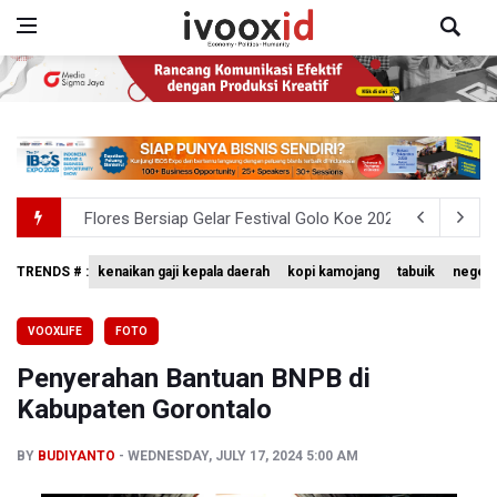
Flores Bersiap Gelar Festival Golo Koe 2026, Promosikan
Kemkomdigi Targetkan Reaktivasi IGRS Rampung 2026
Anggota DPR Minta Rencana Kenaikan Gaji Kepala Daerah
TRENDS # :
kenaikan gaji kepala daerah
kopi kamojang
tabuik
negeri
BGN Wajibkan Ompreng MBG Cantumkan Batas Waktu Ko
VOOXLIFE
FOTO
BEI Catat Pertumbuhan Investor Saham Capai 10,05 Juta
Penyerahan Bantuan BNPB di
Kabupaten Gorontalo
BY
BUDIYANTO
WEDNESDAY, JULY 17, 2024 5:00 AM