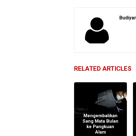
Budiya
RELATED ARTICLES
Kembali Hidup
Bebas 30 Ekor
g
Kukang Jawa di
Mengembalikan
Kawasan Hutan
Sang Mata Bulan
i
Gunung Halimun
ke Pangkuan
g
Salak
Alam