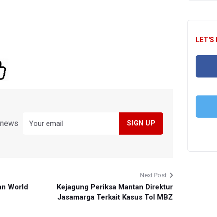
LET'S
FA
y news
T
Next Post
an World
Kejagung Periksa Mantan Direktur
Jasamarga Terkait Kasus Tol MBZ