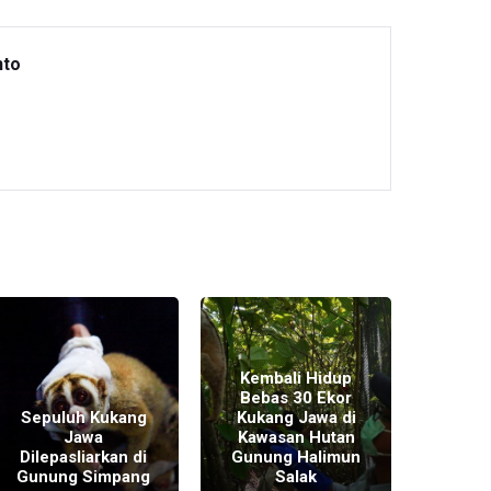
nto
Kembali Hidup
Bebas 30 Ekor
Sepuluh Kukang
Kukang Jawa di
Meng
Jawa
Kawasan Hutan
Sang 
Dilepasliarkan di
Gunung Halimun
ke 
Gunung Simpang
Salak