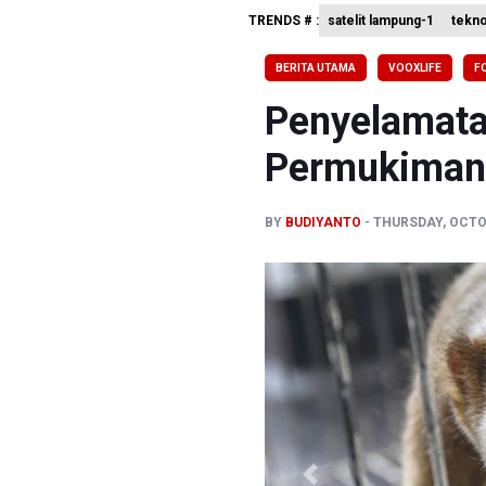
TRENDS # :
satelit lampung-1
tekno
Menperin 
Sri Mulya
BERITA UTAMA
VOOXLIFE
F
Persebaya
Penyelamata
Permukiman
BY
BUDIYANTO
THURSDAY, OCTOB
Previous