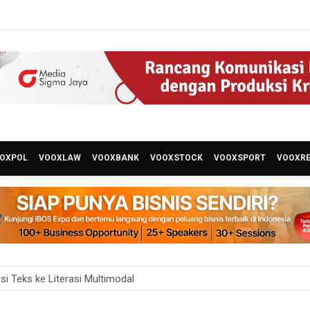
OXPOL
VOOXLAW
VOOXBANK
VOOXSTOCK
VOOXSPORT
VOOXR
asi Teks ke Literasi Multimodal
erbitkan 40 Buku Digital Pendidikan Agama Islam, Dapat Diunduh Gr