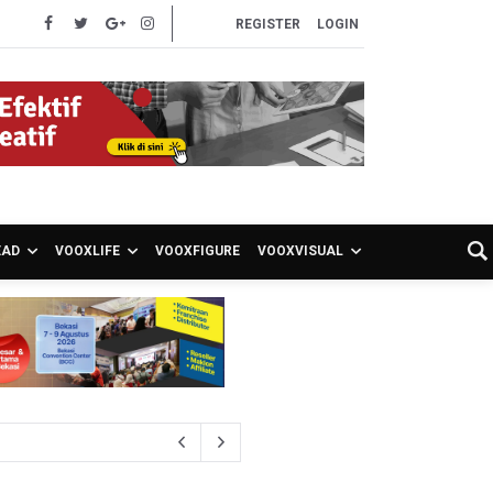
REGISTER
LOGIN
EAD
VOOXLIFE
VOOXFIGURE
VOOXVISUAL
atis