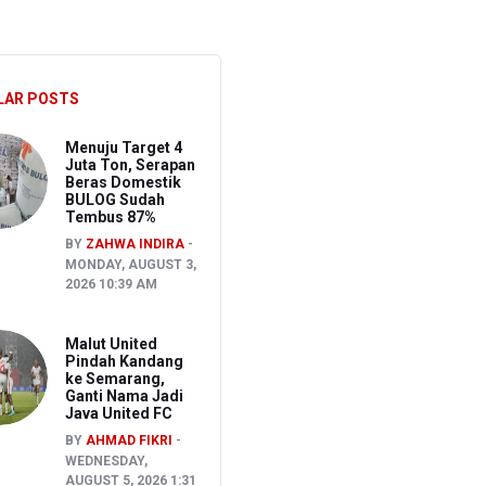
i
LAR POSTS
ng
Menuju Target 4
Juta Ton, Serapan
Beras Domestik
BULOG Sudah
Tembus 87%
BY
ZAHWA INDIRA
MONDAY, AUGUST 3,
2026 10:39 AM
Malut United
Pindah Kandang
ke Semarang,
Ganti Nama Jadi
Java United FC
BY
AHMAD FIKRI
WEDNESDAY,
AUGUST 5, 2026 1:31