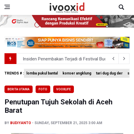
Insiden Penembakan Terjadi di Festival Budaya Lembah 
Kebakaran Hutan dan Lahan Terjadi di Sejumlah Wilayah 
TNI Gelar Latihan Kesiapsiagaan Penanggulangan Benca
TRENDS # :
lomba pukul bantal
konser angklung
tari dug dug der
sing
Pemprov Jabar Sediakan Knalpot Standar Gratis di Pos P
BERITA UTAMA
FOTO
VOOXLIFE
BPS Sebut Sensus Ekonomi 2026 untuk Perbarui Data St
Penutupan Tujuh Sekolah di Aceh
Barat
BY
BUDIYANTO
SUNDAY, SEPTEMBER 21, 2025 3:00 AM