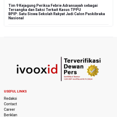
Tim 9 Kejagung Periksa Febrie Adransayah sebagai
Tersangka dan Saksi Terkait Kasus TPPU
BPIP: Satu Siswa Sekolah Rakyat Jadi Calon Paskibraka
Nasional
Kemarau Panjang, BNPB Minta Kalbar Tinjau Perda Bakar
Lahan
Kemensos Targetkan 150 Ribu Siswa Masuk Program
Sekolah Rakyat Tahun 2027
Pemprov DKI Jakarta Pastikan Data Pajak dan Aset
Daerah Aman dari Kebakaran Bapenda
Pertumbuhan Ekonomi 5,3 Persen Belum Cukup
Dongkrak Optimisme Pasar, Ekonom Sebut Investor
Masih Selektif
USEFUL LINKS
Redaksi
Anggota DPR Desak Polisi Usut Tuntas Temuan Ratusan
Contact
Senjata di Sekolah Swasta Jakarta Selatan
Career
Beriklan