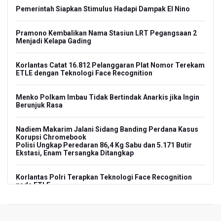
Pemerintah Siapkan Stimulus Hadapi Dampak El Nino
Pramono Kembalikan Nama Stasiun LRT Pegangsaan 2
Menjadi Kelapa Gading
Korlantas Catat 16.812 Pelanggaran Plat Nomor Terekam
ETLE dengan Teknologi Face Recognition
Menko Polkam Imbau Tidak Bertindak Anarkis jika Ingin
Berunjuk Rasa
Nadiem Makarim Jalani Sidang Banding Perdana Kasus
Korupsi Chromebook
Polisi Ungkap Peredaran 86,4 Kg Sabu dan 5.171 Butir
Ekstasi, Enam Tersangka Ditangkap
Korlantas Polri Terapkan Teknologi Face Recognition
pada ETLE
Kemenko IPK Sebut Sudah Ada Kajian Awal Perpanjangan
Kereta Cepat ke Surabaya