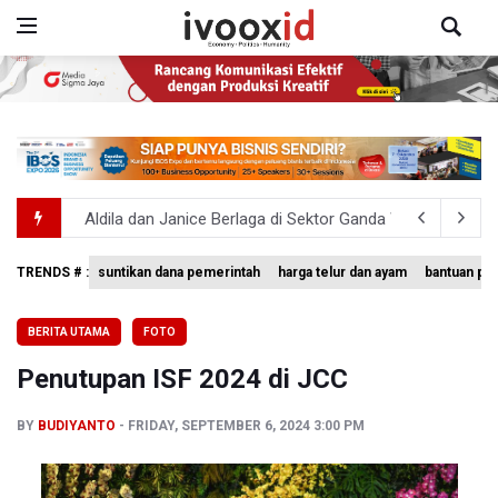
Aldila dan Janice Berlaga di Sektor Ganda WTA 1000 To
Ramai di Media Sosial Soal Rehat Waktu 48 Jam Menuju 
TRENDS # :
suntikan dana pemerintah
harga telur dan ayam
bantuan pe
Pemerintah Tambah Penempatan Dana SAL di Himbara
BERITA UTAMA
FOTO
OJK Wajibkan Pindar Serahkan Data Transaksi Pendanaa
Penutupan ISF 2024 di JCC
Garuda Pertiwi dan Putri Nusantara akan Bela Indonesia 
BY
BUDIYANTO
FRIDAY, SEPTEMBER 6, 2024 3:00 PM