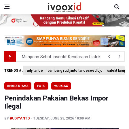
Menperin Sebut Insentif Kendaraan Listrik untuk Produk 
Sri Mulyani Indrawati Kembali ke Bank Dunia
TRENDS # :
rudy tanoe
bambang rudijanto tanoesoedibjo
satelit lampu
Persebaya Juara Piala Presiden 2026, Menang Adu Pinal
BERITA UTAMA
FOTO
VOOXLAW
BRIN Sebut Teknologi ANG Berpotensi Hemat Subsidi LPG 
Penindakan Pakaian Bekas Impor
Kuasa Hukum Klaim 995 Airsoft Gun di Sekolah Swasta Ja
Ilegal
BY
BUDIYANTO
TUESDAY, JUNE 23, 2026 10:00 AM