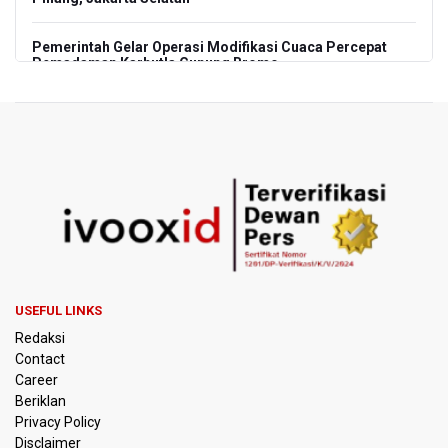
Pemerintah Gelar Operasi Modifikasi Cuaca Percepat
Pemadaman Karhutla Gunung Bromo
Pemerintah Tunda Penerapan Pajak Marketplace, DJP:
Jaga Daya Beli Masyarakat
Kemenkeu Ambil Alih 60 Persen Saham KCIC
Anggota Komisi III DPR Usulkan Mekanisme Pra Judicial
dalam RUU Perampasan Aset
KPK Sebut Pejabat Kemenhut Diduga Menerima 12.500
Dolar Singapura dari Bupati Kuantan Singingi Nonaktif
USEFUL LINKS
Suhardiman Amby
Redaksi
Contact
Amnesty International Desak Hentikan Sementara dan
Career
Evaluasi Program MBG Usai Rentetan Dugaan Keracunan
Beriklan
Massal
Privacy Policy
Disclaimer