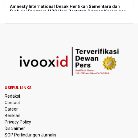
Amnesty International Desak Hentikan Sementara dan
Evaluasi Program MBG Usai Rentetan Dugaan Keracunan
Massal
Harga Telur dan Daging Ayam Masih Tertekan,
Pemerintah Diminta Lindungi Peternak Kecil
Tak Mampu Bayar Gaji ASN, Ratusan Pemda Dapat
Suntikan Dana Rp20,5 Triliun dari Pusat
DPR Pastikan Tak Ada Surpres Pergantian Kapolri
Pemerintah Tambah Penempatan Dana SAL di Himbara
USEFUL LINKS
Redaksi
OJK Wajibkan Pindar Serahkan Data Transaksi
Contact
Pendanaan
Career
Beriklan
Garuda Pertiwi dan Putri Nusantara akan Bela Indonesia
Privacy Policy
di Srikandi Merdeka Cup 2026
Disclaimer
SOP Perlindungan Jurnalis