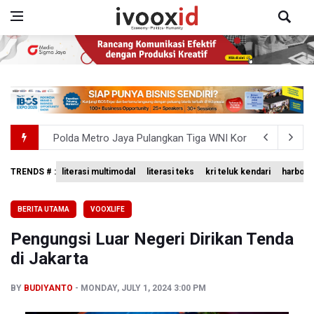
Polda Metro Jaya Pulangkan Tiga WNI Korban TPPO dari 
Polisi Selidiki Temuan Senjata Api di Yayasan Sekolah Sw
TRENDS # :
literasi multimodal
literasi teks
kri teluk kendari
harbour 
Dari Literasi Teks ke Literasi Multimodal
BERITA UTAMA
VOOXLIFE
Kemenag Terbitkan 40 Buku Digital Pendidikan Agama Isl
Pengungsi Luar Negeri Dirikan Tenda
KKI Sebut Ada 10 Nakes Diduga Beri Komentar Nirempat
di Jakarta
BY
BUDIYANTO
MONDAY, JULY 1, 2024 3:00 PM