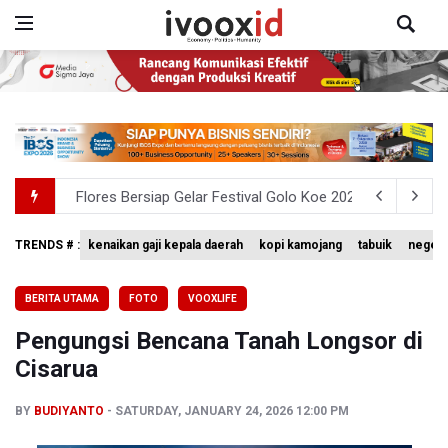
Flores Bersiap Gelar Festival Golo Koe 2026, Promosikan
Kemkomdigi Targetkan Reaktivasi IGRS Rampung 2026
TRENDS # :
kenaikan gaji kepala daerah
kopi kamojang
tabuik
negeri
Anggota DPR Minta Rencana Kenaikan Gaji Kepala Daerah
BERITA UTAMA
FOTO
VOOXLIFE
BGN Wajibkan Ompreng MBG Cantumkan Batas Waktu Ko
Pengungsi Bencana Tanah Longsor di
BEI Catat Pertumbuhan Investor Saham Capai 10,05 Juta
Cisarua
BY
BUDIYANTO
SATURDAY, JANUARY 24, 2026 12:00 PM