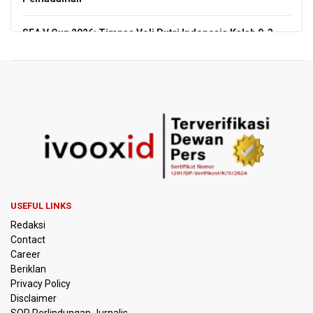
SEA V Cup 2026: Timnas Voli Putri Indonesia Kalah 0-3
Lawan Thailand
Xabi Alonso Sebut Dukungan Penggemar Chelsea
Menakjubkan di GBK, Menang Lawan AC Milan 3-0
Pakar: Pengungkapan TPPU Eks Jampidsus Febrie
Adriansyah Harus Buktikan Pidana Asal
Tim 9 Kejagung Periksa Febrie Adransayah sebagai
Tersangka dan Saksi Terkait Kasus TPPU
USEFUL LINKS
BPIP: Satu Siswa Sekolah Rakyat Jadi Calon Paskibraka
Redaksi
Nasional
Contact
Career
Kemarau Panjang, BNPB Minta Kalbar Tinjau Perda Bakar
Beriklan
Lahan
Privacy Policy
Disclaimer
Kemensos Targetkan 150 Ribu Siswa Masuk Program
SOP Perlindungan Jurnalis