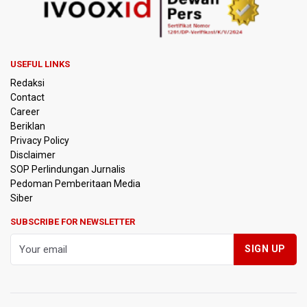
Menperin Sebut Insentif Kendaraan Listrik untuk Produk
Bernilai Tambah Tinggi
USEFUL LINKS
Sri Mulyani Indrawati Kembali ke Bank Dunia
Redaksi
Contact
Persebaya Juara Piala Presiden 2026, Menang Adu Pinalti
Career
Lawan Persib Bandung
Beriklan
Privacy Policy
Dari Literasi Teks ke Literasi Multimodal
Disclaimer
SOP Perlindungan Jurnalis
Pedoman Pemberitaan Media
Kemenag Terbitkan 40 Buku Digital Pendidikan Agama
Islam, Dapat Diunduh Gratis
Siber
SUBSCRIBE FOR NEWSLETTER
KKI Sebut Ada 10 Nakes Diduga Beri Komentar Nirempati
pada Unggahan Pasien BPJS Kesehatan
Polda Metro Jaya Pulangkan Tiga WNI Korban TPPO dari
Libya
Polisi Selidiki Temuan Senjata Api di Yayasan Sekolah
Swasta di Jaksel