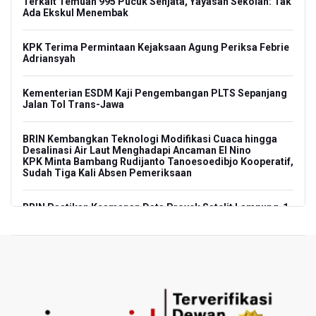
Terkait Temuan 995 Pucuk Senjata, Yayasan Sekolah: Tak
Ada Ekskul Menembak
KPK Terima Permintaan Kejaksaan Agung Periksa Febrie
Adriansyah
Kementerian ESDM Kaji Pengembangan PLTS Sepanjang
Jalan Tol Trans-Jawa
BRIN Kembangkan Teknologi Modifikasi Cuaca hingga
Desalinasi Air Laut Menghadapi Ancaman El Nino
KPK Minta Bambang Rudijanto Tanoesoedibjo Kooperatif,
Sudah Tiga Kali Absen Pemeriksaan
BRIN Pastikan Keamanan Data Proyek Satelit Lampung-1
BRIN Sebut Teknologi ANG Berpotensi Hemat Subsidi LPG
hingga Rp26 triliun
Kuasa Hukum Klaim 995 Airsoft Gun di Sekolah Swasta
Jaksel Berizin, Bantah Kepemilikan Senjata Api dan
Narkoba