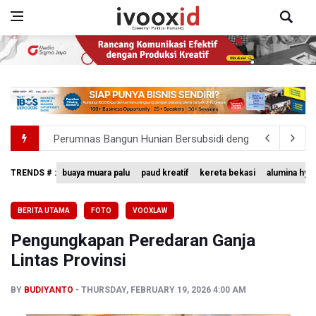
Perumnas Bangun Hunian Bersubsidi dengan Konsep TO
Bank Indonesia Sebut Cadangan Devisa Akhir Juli Sebesar
TRENDS # :
buaya muara palu
paud kreatif
kereta bekasi
alumina hyd
Pemerintah Matangkan Rencana Pembaruan Buku Ajar N
Pendakian Gunung Gede Pangrango Ditutup karena Keba
BERITA UTAMA
FOTO
VOOXLAW
Menkomdigi Sebut Kehadiran AI Factory Perkuat Posisi 
Pengungkapan Peredaran Ganja
Lintas Provinsi
BY
BUDIYANTO
THURSDAY, FEBRUARY 19, 2026 4:00 AM