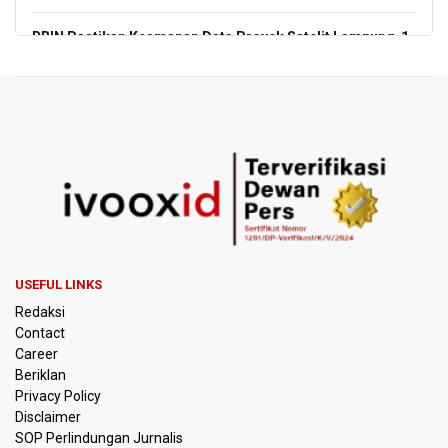
BRIN Pastikan Keamanan Data Proyek Satelit Lampung-1
BRIN Sebut Teknologi ANG Berpotensi Hemat Subsidi LPG
hingga Rp26 triliun
Kuasa Hukum Klaim 995 Airsoft Gun di Sekolah Swasta
Jaksel Berizin, Bantah Kepemilikan Senjata Api dan
Narkoba
Menperin Sebut Insentif Kendaraan Listrik untuk Produk
Bernilai Tambah Tinggi
USEFUL LINKS
Sri Mulyani Indrawati Kembali ke Bank Dunia
Redaksi
Contact
Persebaya Juara Piala Presiden 2026, Menang Adu Pinalti
Career
Lawan Persib Bandung
Beriklan
Privacy Policy
Dari Literasi Teks ke Literasi Multimodal
Disclaimer
SOP Perlindungan Jurnalis