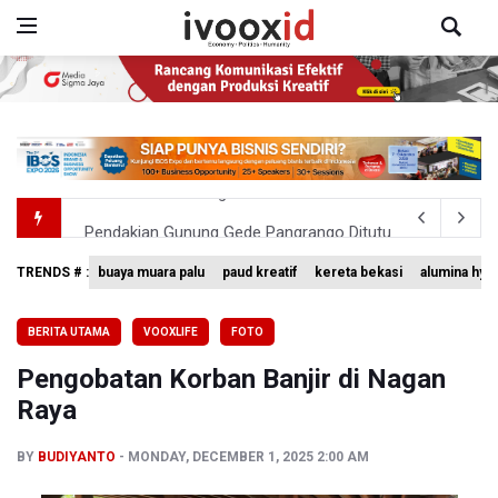
Pendakian Gunung Gede Pangrango Ditutup karena Keba
Menkomdigi Sebut Kehadiran AI Factory Perkuat Posisi 
TRENDS # :
buaya muara palu
paud kreatif
kereta bekasi
alumina hyd
Perumnas Bangun Hunian Bersubsidi dengan Konsep TO
BERITA UTAMA
VOOXLIFE
FOTO
Bank Indonesia Sebut Cadangan Devisa Akhir Juli Sebesar
Pengobatan Korban Banjir di Nagan
Pemerintah Matangkan Rencana Pembaruan Buku Ajar N
Raya
BY
BUDIYANTO
MONDAY, DECEMBER 1, 2025 2:00 AM