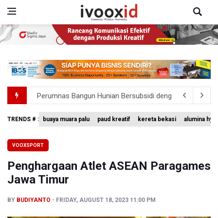
Perumnas Bangun Hunian Bersubsidi dengan Konsep TO
Bank Indonesia Sebut Cadangan Devisa Akhir Juli Sebesar
TRENDS # :
buaya muara palu
paud kreatif
kereta bekasi
alumina hyd
Pemerintah Matangkan Rencana Pembaruan Buku Ajar N
VOOXSPORT
Pendakian Gunung Gede Pangrango Ditutup karena Keba
Penghargaan Atlet ASEAN Paragames
Menkomdigi Sebut Kehadiran AI Factory Perkuat Posisi 
Jawa Timur
BY
BUDIYANTO
FRIDAY, AUGUST 18, 2023 11:00 PM