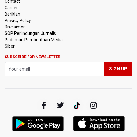
Contact
Persebaya Juara Piala Presiden 2026, Menang Adu Pinalti
Career
Lawan Persib Bandung
Beriklan
Privacy Policy
Dari Literasi Teks ke Literasi Multimodal
Disclaimer
SOP Perlindungan Jurnalis
Pedoman Pemberitaan Media
Kemenag Terbitkan 40 Buku Digital Pendidikan Agama
Islam, Dapat Diunduh Gratis
Siber
SUBSCRIBE FOR NEWSLETTER
KKI Sebut Ada 10 Nakes Diduga Beri Komentar Nirempati
pada Unggahan Pasien BPJS Kesehatan
Polda Metro Jaya Pulangkan Tiga WNI Korban TPPO dari
Libya
Polisi Selidiki Temuan Senjata Api di Yayasan Sekolah
Swasta di Jaksel
995 Senjata Api Ditemukan di Sekolah Swasta di Pondok
Pinang, Jakarta Selatan
Pemerintah Gelar Operasi Modifikasi Cuaca Percepat
Pemadaman Karhutla Gunung Bromo