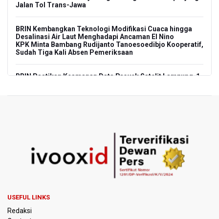
Jalan Tol Trans-Jawa
BRIN Kembangkan Teknologi Modifikasi Cuaca hingga
Desalinasi Air Laut Menghadapi Ancaman El Nino
KPK Minta Bambang Rudijanto Tanoesoedibjo Kooperatif,
Sudah Tiga Kali Absen Pemeriksaan
BRIN Pastikan Keamanan Data Proyek Satelit Lampung-1
BRIN Sebut Teknologi ANG Berpotensi Hemat Subsidi LPG
hingga Rp26 triliun
Kuasa Hukum Klaim 995 Airsoft Gun di Sekolah Swasta
Jaksel Berizin, Bantah Kepemilikan Senjata Api dan
Narkoba
Menperin Sebut Insentif Kendaraan Listrik untuk Produk
Bernilai Tambah Tinggi
USEFUL LINKS
Sri Mulyani Indrawati Kembali ke Bank Dunia
Redaksi