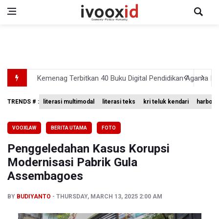
Kemenag Terbitkan 40 Buku Digital Pendidikan Agama Isl
KKI Sebut Ada 10 Nakes Diduga Beri Komentar Nirempat
TRENDS # :
literasi multimodal
literasi teks
kri teluk kendari
harbour 
Polda Metro Jaya Pulangkan Tiga WNI Korban TPPO dari 
VOOXLAW
BERITA UTAMA
FOTO
Polisi Selidiki Temuan Senjata Api di Yayasan Sekolah Sw
Penggeledahan Kasus Korupsi
995 Senjata Api Ditemukan di Sekolah Swasta di Pondok 
Modernisasi Pabrik Gula
Assembagoes
BY
BUDIYANTO
THURSDAY, MARCH 13, 2025 2:00 AM