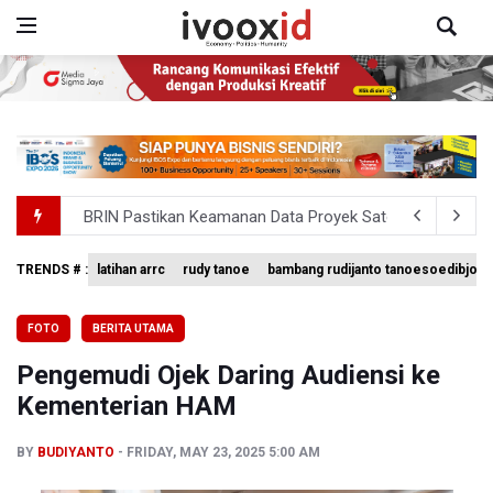
BRIN Pastikan Keamanan Data Proyek Satelit Lampung-
BRIN Sebut Teknologi ANG Berpotensi Hemat Subsidi LPG 
TRENDS # :
latihan arrc
rudy tanoe
bambang rudijanto tanoesoedibjo
Kementerian ESDM Kaji Pengembangan PLTS Sepanjang 
FOTO
BERITA UTAMA
BRIN Kembangkan Teknologi Modifikasi Cuaca hingga De
Pengemudi Ojek Daring Audiensi ke
KPK Minta Bambang Rudijanto Tanoesoedibjo Kooperatif
Kementerian HAM
BY
BUDIYANTO
FRIDAY, MAY 23, 2025 5:00 AM