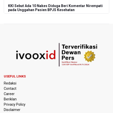
KKI Sebut Ada 10 Nakes Diduga Beri Komentar Nirempati
pada Unggahan Pasien BPJS Kesehatan
Polda Metro Jaya Pulangkan Tiga WNI Korban TPPO dari
Libya
Polisi Selidiki Temuan Senjata Api di Yayasan Sekolah
Swasta di Jaksel
995 Senjata Api Ditemukan di Sekolah Swasta di Pondok
Pinang, Jakarta Selatan
Pemerintah Gelar Operasi Modifikasi Cuaca Percepat
Pemadaman Karhutla Gunung Bromo
USEFUL LINKS
Redaksi
Pemerintah Tunda Penerapan Pajak Marketplace, DJP:
Contact
Jaga Daya Beli Masyarakat
Career
Beriklan
Kemenkeu Ambil Alih 60 Persen Saham KCIC
Privacy Policy
Disclaimer