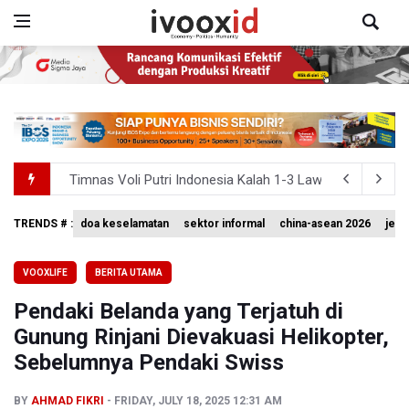
Timnas Voli Putri Indonesia Kalah 1-3 Lawan Filipina da
PSSI Ajak Publik Tak Hujat Pelatih dan Pemain Timnas In
TRENDS # :
doa keselamatan
sektor informal
china-asean 2026
jean
Langkah Aldila Sutjiadi Terhenti di Babak 16 besar WTA 
VOOXLIFE
BERITA UTAMA
TNBTS Catat Area Terdampak Kebakaran Hutan dan Laha
Pendaki Belanda yang Terjatuh di
Basarnas Akhiri Operasi Penyisiran Korban KMP Mutiara
Gunung Rinjani Dievakuasi Helikopter,
Sebelumnya Pendaki Swiss
BY
AHMAD FIKRI
FRIDAY, JULY 18, 2025 12:31 AM