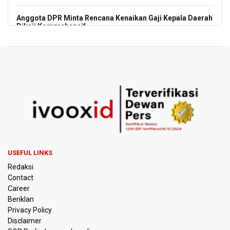
Anggota DPR Minta Rencana Kenaikan Gaji Kepala Daerah
Dikaji Komprehensif
BGN Wajibkan Ompreng MBG Cantumkan Batas Waktu
Konsumsi Mulai Pekan Depan
BEI Catat Pertumbuhan Investor Saham Capai 10,05 Juta
SID
Flores Bersiap Gelar Festival Golo Koe 2026, Promosikan
Wisata Berkelanjutan
Kemkomdigi Targetkan Reaktivasi IGRS Rampung 2026
USEFUL LINKS
Redaksi
TNI Gelar Latihan Kesiapsiagaan Penanggulangan
Contact
Bencana Gempa Bumi dan Tsunami di Bali
Career
Beriklan
Pemprov Jabar Sediakan Knalpot Standar Gratis di Pos
Privacy Policy
Polisi saat Razia Knalpot Brong
Disclaimer