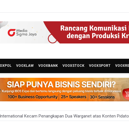
OXPOL
VOOXLAW
VOOXBANK
VOOXSTOCK
VOOXSPORT
VOOXR
nternational Kecam Penangkapan Dua Warganet atas Konten Pidato Pres
Batas Waktu SPPG Kantongi SLHS Paling Lambat 10 Agustus