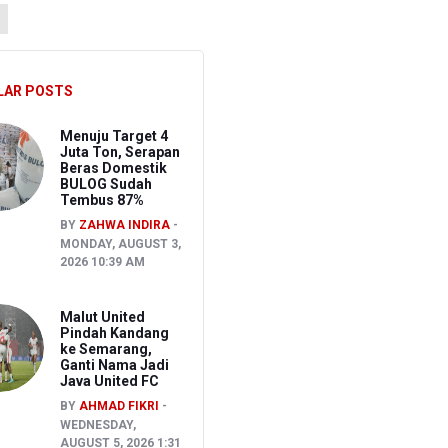
ran Bapenda
onom Sebut Investor Masih Selektif
LAR POSTS
asta Jakarta Selatan
Menuju Target 4
Juta Ton, Serapan
Beras Domestik
BULOG Sudah
Tembus 87%
BY
ZAHWA INDIRA
MONDAY, AUGUST 3,
2026 10:39 AM
Malut United
Pindah Kandang
ke Semarang,
Ganti Nama Jadi
Java United FC
BY
AHMAD FIKRI
WEDNESDAY,
AUGUST 5, 2026 1:31