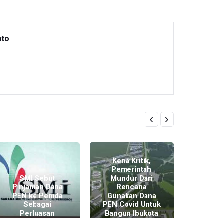
nto
Kena Kritik,
Pemerintah
SMI Sebut
Mundur Dari
Pinjaman Dana
Rencana
PEN ke Pemda
Gunakan Dana
Real
Sebagai
PEN Covid Untuk
PEN 
Perluasan
Bangun Ibukota
Desem