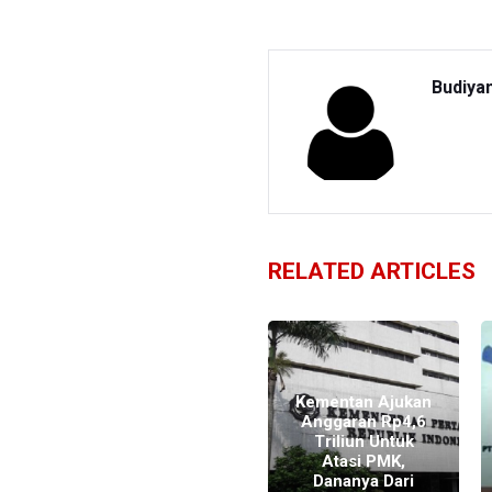
Budiya
RELATED ARTICLES
BSI Mengaku
Kementan Ajukan
Sudah Salurkan
Anggaran Rp4,6
Pembiayaan
Triliun Untuk
Rp2,11 Triliun
Atasi PMK,
Dari Dana PEN
Dananya Dari