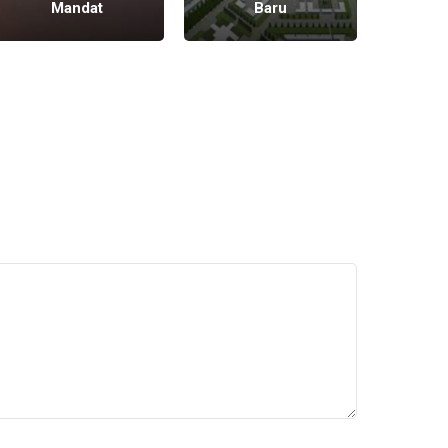
Mandat
Baru
71,6% 