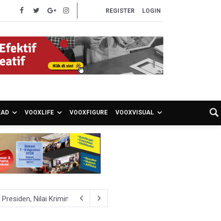
REGISTER
LOGIN
EAD
VOOXLIFE
VOOXFIGURE
VOOXVISUAL
iden, Nilai Kriminalisasi Kritik Persempit Ruang Sipil