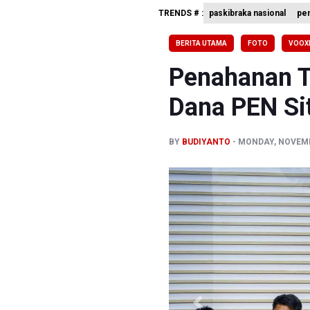
TRENDS # :
paskibraka nasional
pe
Pemprov D
Pertumbuh
BERITA UTAMA
FOTO
VOOX
Anggota D
Penahanan T
Dana PEN Si
BY
BUDIYANTO
MONDAY, NOVEMBE
Previous