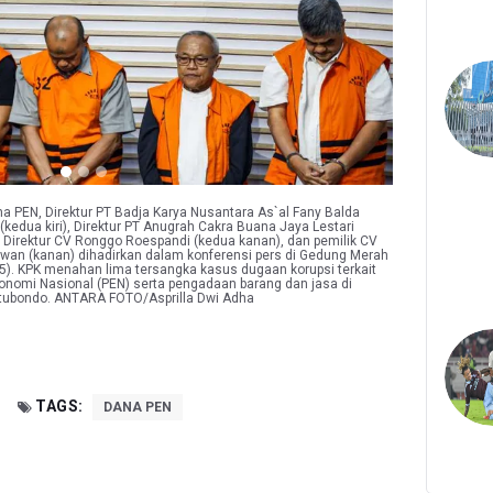
a PEN, Direktur PT Badja Karya Nusantara As`al Fany Balda
n (kedua kiri), Direktur PT Anugrah Cakra Buana Jaya Lestari
Direktur CV Ronggo Roespandi (kedua kanan), dan pemilik CV
wan (kanan) dihadirkan dalam konferensi pers di Gedung Merah
25). KPK menahan lima tersangka kasus dugaan korupsi terkait
nomi Nasional (PEN) serta pengadaan barang dan jasa di
itubondo. ANTARA FOTO/Asprilla Dwi Adha
TAGS:
DANA PEN