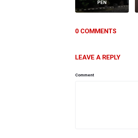
i
Antara April-Juli
PEN
0
COMMENTS
LEAVE A REPLY
Comment