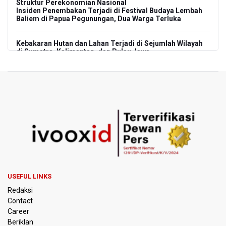
Struktur Perekonomian Nasional
Insiden Penembakan Terjadi di Festival Budaya Lembah
Baliem di Papua Pegunungan, Dua Warga Terluka
Kebakaran Hutan dan Lahan Terjadi di Sejumlah Wilayah
di Sumatra, Kalimantan, dan Pulau Jawa
Kebakaran Hutan dan Lahan Meluas, TNBTS Tutup
Seluruh Akses Wisata Gunung Bromo Guna Efektifkan
Pemadaman
SEA V Cup 2026: Timnas Voli Putri Indonesia Kalah 0-3
Lawan Thailand
Xabi Alonso Sebut Dukungan Penggemar Chelsea
Menakjubkan di GBK, Menang Lawan AC Milan 3-0
USEFUL LINKS
Pakar: Pengungkapan TPPU Eks Jampidsus Febrie
Redaksi
Adriansyah Harus Buktikan Pidana Asal
Contact
Career
Tim 9 Kejagung Periksa Febrie Adransayah sebagai
Beriklan
Tersangka dan Saksi Terkait Kasus TPPU