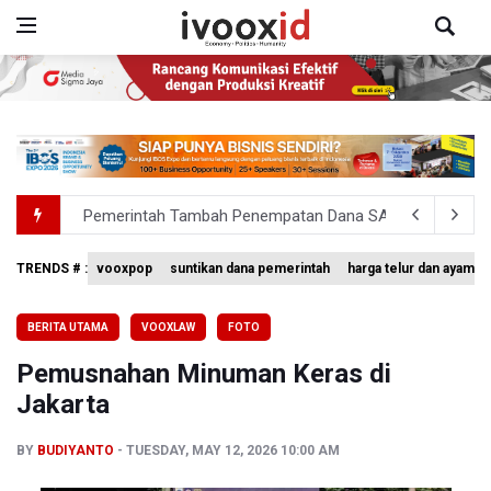
Pemerintah Tambah Penempatan Dana SAL di Himbara
OJK Wajibkan Pindar Serahkan Data Transaksi Pendanaa
TRENDS # :
vooxpop
suntikan dana pemerintah
harga telur dan ayam
4 Barang Ini Ternyata Beratnya Gak Sampai 300 Gram, Tapi
BERITA UTAMA
VOOXLAW
FOTO
Tak Mampu Bayar Gaji ASN, Ratusan Pemda Dapat Suntika
Pemusnahan Minuman Keras di
DPR Pastikan Tak Ada Surpres Pergantian Kapolri
Jakarta
BY
BUDIYANTO
TUESDAY, MAY 12, 2026 10:00 AM