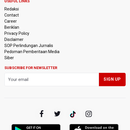
Hektare
USEFUL LINKS
Redaksi
OJK Sebut IASC Terima 1.379 Laporan Kasus Penipuan
Contact
Keuangan Memanfaatkan AI
Career
Beriklan
BRIN Kaji Peluang Industri Panel Surya Generasi Baru
Privacy Policy
Dikembangkan di Indonesia
Disclaimer
SOP Perlindungan Jurnalis
Pedoman Pemberitaan Media
BKSDA Riau Sebut Seekor Gajah Binaan PLG Minas Mati
Akibat Komplikasi Infeksi
Siber
SUBSCRIBE FOR NEWSLETTER
Korlantas Polri dan Jasa Marga Bahas Zero ODOL hingga
Integrasi Teknologi Tol Jelang Libur Nataru
Amnesty International Kecam Penggusuran Paksa Petani
di Luwu Timur, Desak Hentikan Kekerasan terhadap
Warga Berdalih PSN
Kebakaran Landa Blok Bantengan di Kawasan Taman
Nasional Bromo Tengger Semeru, Tiga Jalur Akses
Wisata Ditutup
Malut United Pindah Kandang ke Semarang, Ganti Nama