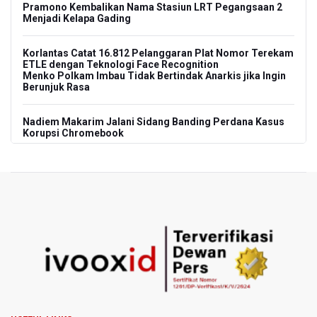
Pramono Kembalikan Nama Stasiun LRT Pegangsaan 2
Menjadi Kelapa Gading
Korlantas Catat 16.812 Pelanggaran Plat Nomor Terekam
ETLE dengan Teknologi Face Recognition
Menko Polkam Imbau Tidak Bertindak Anarkis jika Ingin
Berunjuk Rasa
Nadiem Makarim Jalani Sidang Banding Perdana Kasus
Korupsi Chromebook
Polisi Ungkap Peredaran 86,4 Kg Sabu dan 5.171 Butir
Ekstasi, Enam Tersangka Ditangkap
Korlantas Polri Terapkan Teknologi Face Recognition
pada ETLE
Kemenko IPK Sebut Sudah Ada Kajian Awal Perpanjangan
Kereta Cepat ke Surabaya
Kebakaran Hutan dan Lahan di Gunung Bromo Capai 10