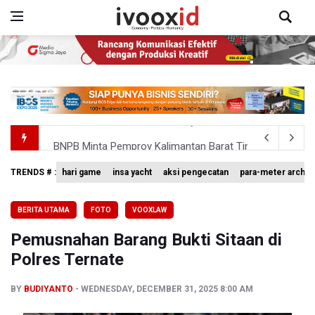
BNPB Minta Pemprov Kalimantan Barat Tinjau Kembali
Kemensos Targetkan 150 Ribu Siswa Masuk Program Se
TRENDS # :
hari game
insa yacht
aksi pengecatan
para-meter archer
Pakar: Pengungkapan TPPU Eks Jampidsus Febrie Adrian
BERITA UTAMA
FOTO
VOOXLAW
Tim 9 Kejagung Periksa Febrie Adransayah sebagai Ters
Pemusnahan Barang Bukti Sitaan di
BPIP: Satu Siswa Sekolah Rakyat Jadi Calon Paskibraka 
Polres Ternate
BY
BUDIYANTO
WEDNESDAY, DECEMBER 31, 2025 8:00 AM