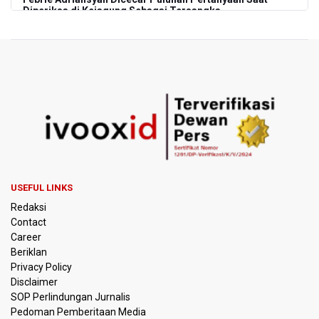
Diperiksa di Kejagung Sebagai Tersangka
BGN Proses Pemberhentian Tidak Hormat 66 Kepala
SPPG, Sudaryono: Tidak Ada Toleransi bagi Pelanggaran
Disiplin
SEA V Cup 2026: Timnas Voli Putri Indonesia Menang
Lawan Vietnam 3-2
Kebakaran Landa Gedung Bapenda DKI Jakarta
PSSI Evaluasi TImnas Indonesia Setelah Gagal Tembus
USEFUL LINKS
Semifinal Piala AFF 2026
Redaksi
Contact
Timnas Indonesia Tersingkir di Piala AFF 2026 Setelah
Career
Ditahan Imbang Singapura 1-1
Beriklan
Privacy Policy
Pemerintah Matangkan Rencana Pembaruan Buku Ajar
Disclaimer
Nasional
SOP Perlindungan Jurnalis
Pedoman Pemberitaan Media