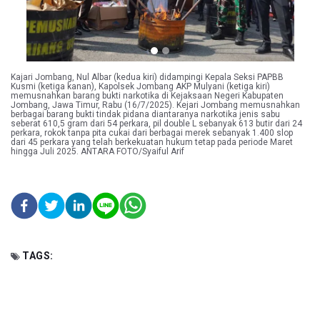
Kajari Jombang, Nul Albar (kedua kiri) didampingi Kepala Seksi PAPBB
Kusmi (ketiga kanan), Kapolsek Jombang AKP Mulyani (ketiga kiri)
memusnahkan barang bukti narkotika di Kejaksaan Negeri Kabupaten
Jombang, Jawa Timur, Rabu (16/7/2025). Kejari Jombang memusnahkan
berbagai barang bukti tindak pidana diantaranya narkotika jenis sabu
seberat 610,5 gram dari 54 perkara, pil double L sebanyak 613 butir dari 24
perkara, rokok tanpa pita cukai dari berbagai merek sebanyak 1.400 slop
dari 45 perkara yang telah berkekuatan hukum tetap pada periode Maret
hingga Juli 2025. ANTARA FOTO/Syaiful Arif
TAGS: