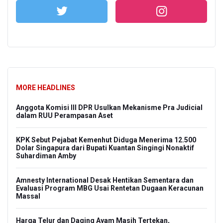
MORE HEADLINES
Anggota Komisi III DPR Usulkan Mekanisme Pra Judicial
Ram
dalam RUU Perampasan Aset
Fin
Pe
KPK Sebut Pejabat Kemenhut Diduga Menerima 12.500
Dolar Singapura dari Bupati Kuantan Singingi Nonaktif
Pem
Suhardiman Amby
i
Pr
Amnesty International Desak Hentikan Sementara dan
Men
Evaluasi Program MBG Usai Rentetan Dugaan Keracunan
Massal
gga
Kor
ETL
Harga Telur dan Daging Ayam Masih Tertekan,