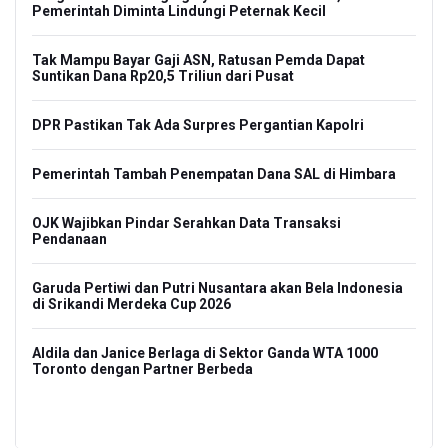
Pemerintah Diminta Lindungi Peternak Kecil
ani
Men
Ber
Tak Mampu Bayar Gaji ASN, Ratusan Pemda Dapat
Suntikan Dana Rp20,5 Triliun dari Pusat
Na
Ko
DPR Pastikan Tak Ada Surpres Pergantian Kapolri
Pol
Pemerintah Tambah Penempatan Dana SAL di Himbara
Eks
ma
OJK Wajibkan Pindar Serahkan Data Transaksi
Kor
Pendanaan
pa
den
Garuda Pertiwi dan Putri Nusantara akan Bela Indonesia
Kem
di Srikandi Merdeka Cup 2026
Ker
lah
Aldila dan Janice Berlaga di Sektor Ganda WTA 1000
Keb
Toronto dengan Partner Berbeda
He
m