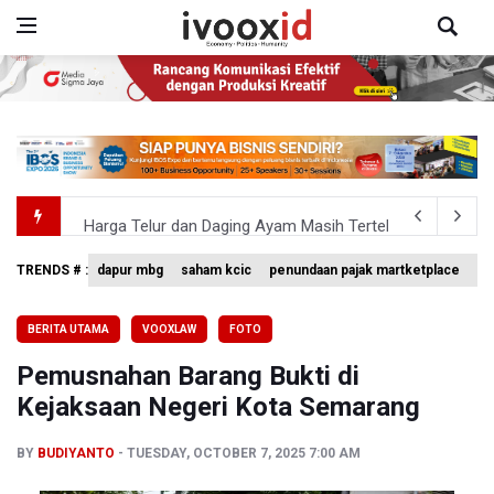
Harga Telur dan Daging Ayam Masih Tertekan, Pemerintah
4 Barang Ini Ternyata Beratnya Gak Sampai 300 Gram, Tapi
TRENDS # :
dapur mbg
saham kcic
penundaan pajak martketplace
vo
Anggota Komisi III DPR Usulkan Mekanisme Pra Judicia
BERITA UTAMA
VOOXLAW
FOTO
KPK Sebut Pejabat Kemenhut Diduga Menerima 12.500 Dol
Pemusnahan Barang Bukti di
Amnesty International Desak Hentikan Sementara dan E
Kejaksaan Negeri Kota Semarang
BY
BUDIYANTO
TUESDAY, OCTOBER 7, 2025 7:00 AM